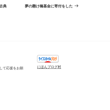
の
古典
夢の懸け橋基金に寄付をした
投
稿
にほんブログ村
して応援をお願