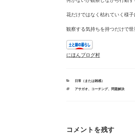
何かないか観察しながら行動す
花だけではなく枯れていく様子
観察する気持ちを持つだけで世
にほんブログ村
カ
日常（または雑感）
テ
タ
アサガオ
、
コーチング
、
問題解決
ゴ
グ
リ
ー
コメントを残す