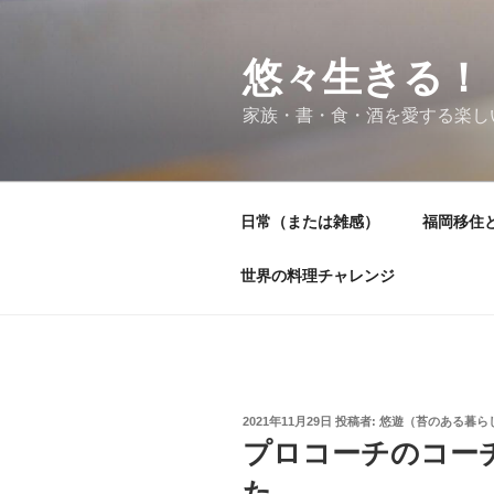
コ
ン
テ
悠々生きる！
ン
家族・書・食・酒を愛する楽し
ツ
へ
ス
キ
日常（または雑感）
福岡移住
ッ
プ
世界の料理チャレンジ
投
2021年11月29日
投稿者:
悠遊（苔のある暮ら
稿
プロコーチのコー
日:
た