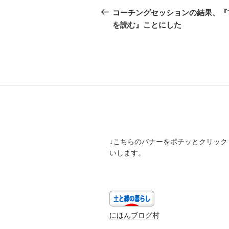
稿
の
コーチングセッションの結果、『
投
を読む』ことにした
ナ
稿
ビ
ゲ
ー
シ
ョ
ン
↓こちらのバナーをポチッとクリック
いします。
にほんブログ村