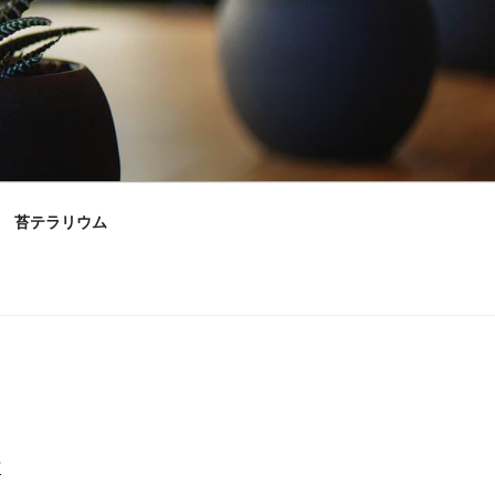
苔テラリウム
村