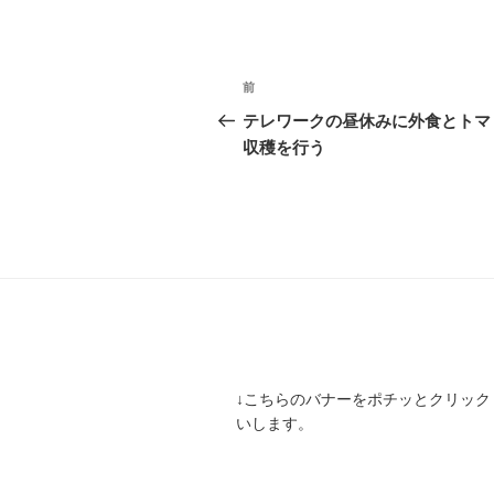
投
前
前
稿
の
テレワークの昼休みに外食とトマ
投
収穫を行う
ナ
稿
ビ
ゲ
ー
シ
ョ
ン
↓こちらのバナーをポチッとクリック
いします。