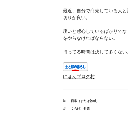
最近、自分で商売している人と
切りが良い。
凄いと感心しているばかりでな
をやらなければならない。
持ってる時間は決して多くない
にほんブログ村
カ
日常（または雑感）
テ
タ
くらげ
、
起業
ゴ
グ
リ
ー