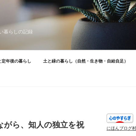
い暮らしの記録
と定年後の暮らし
土と緑の暮らし（自然・生き物・自給自足）
）
ながら、知人の独立を祝
にほんブログ