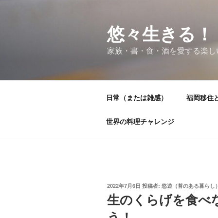
コ
ン
テ
悠々生きる！
ン
家族・書・食・酒を愛する楽し
ツ
へ
ス
キ
日常（または雑感）
福岡移住
ッ
プ
世界の料理チャレンジ
投
2022年7月6日
投稿者:
悠遊（苔のある暮らし
稿
生のくらげを食べ
日:
う！