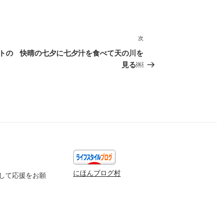
次
次
の
トの
快晴の七夕に七夕汁を食べて天の川を
投
見る￼
稿
にほんブログ村
して応援をお願