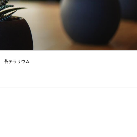
苔テラリウム
村