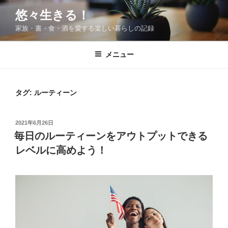
コ
悠々生きる！
ン
家族・書・食・酒を愛する楽しい暮らしの記録
テ
ン
ツ
メニュー
へ
ス
キ
タグ:
ルーティーン
ッ
プ
投
2021年6月26日
稿
毎日のルーティーンをアウトプットできる
日:
レベルに高めよう！