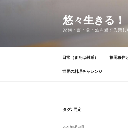
コ
ン
テ
悠々生きる！
ン
家族・書・食・酒を愛する楽し
ツ
へ
ス
キ
日常（または雑感）
福岡移住
ッ
プ
世界の料理チャレンジ
タグ:
同定
投
2021年5月23日