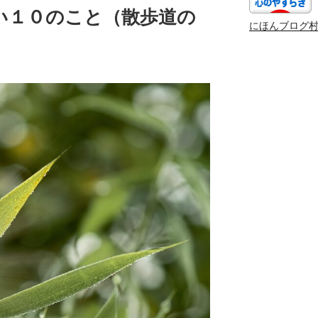
い１０のこと（散歩道の
にほんブログ
）