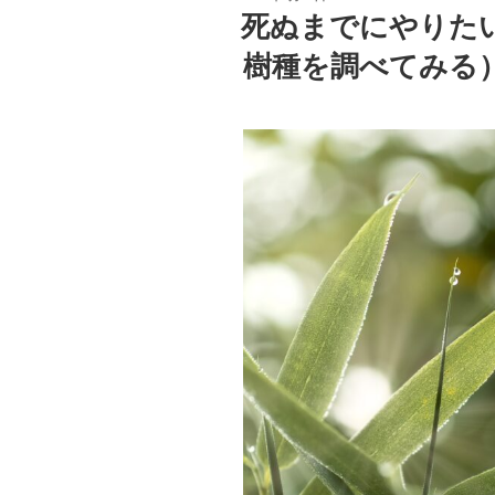
稿
死ぬまでにやりた
日:
樹種を調べてみる