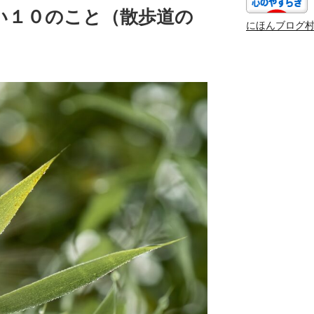
い１０のこと（散歩道の
にほんブログ
）