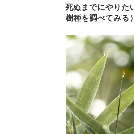
稿
死ぬまでにやりた
日:
樹種を調べてみる