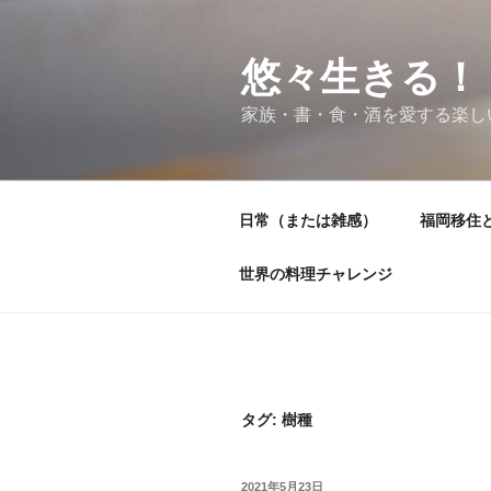
コ
ン
テ
悠々生きる！
ン
家族・書・食・酒を愛する楽し
ツ
へ
ス
キ
日常（または雑感）
福岡移住
ッ
プ
世界の料理チャレンジ
タグ:
樹種
投
2021年5月23日