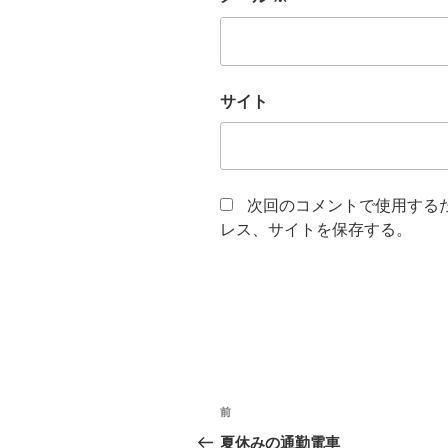
サイト
次回のコメントで使用する
レス、サイトを保存する。
投
前
前
稿
の
夏休みの通勤電車