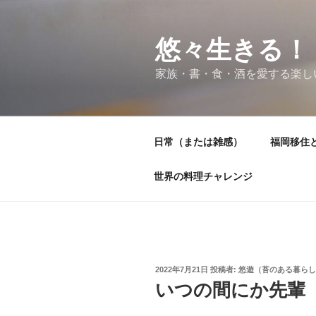
コ
ン
テ
悠々生きる！
ン
家族・書・食・酒を愛する楽し
ツ
へ
ス
キ
日常（または雑感）
福岡移住
ッ
プ
世界の料理チャレンジ
投
2022年7月21日
投稿者:
悠遊（苔のある暮らし
稿
いつの間にか先輩
日: