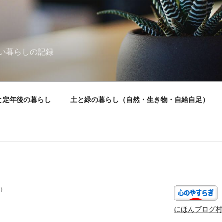
い暮らしの記録
と定年後の暮らし
土と緑の暮らし（自然・生き物・自給自足）
）
にほんブログ