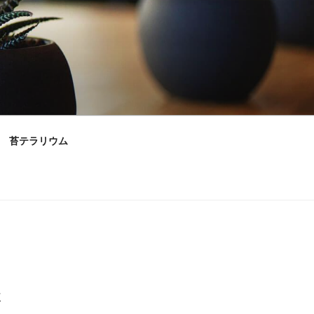
苔テラリウム
村