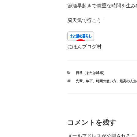
節酒早起きで貴重な時間を生み
脳天気で行こう！
にほんブログ村
カ
日常（または雑感）
テ
タ
先輩
、
年下
、
時間の使い方
、
最高の人生
ゴ
グ
リ
ー
コメントを残す
メールアドレスが公開されるこ