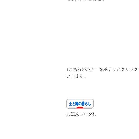
投
ナ
稿
ビ
ゲ
ー
シ
ョ
↓こちらのバナーをポチッとクリック
ン
いします。
にほんブログ村