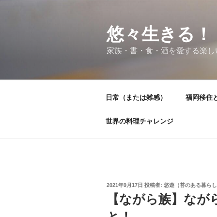
コ
ン
テ
悠々生きる！
ン
家族・書・食・酒を愛する楽し
ツ
へ
ス
キ
日常（または雑感）
福岡移住
ッ
プ
世界の料理チャレンジ
投
2021年9月17日
投稿者:
悠遊（苔のある暮らし
稿
【ながら族】なが
日:
と！