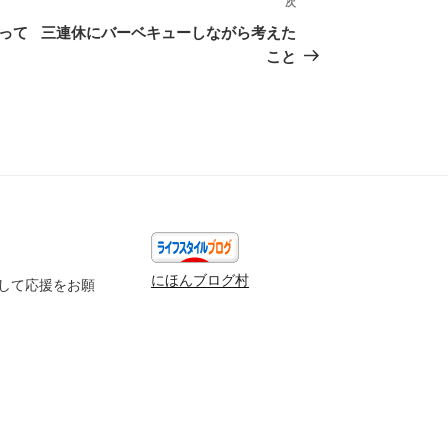
次
次
の
って
三連休にバーベキューしながら考えた
投
こと
稿
にほんブログ村
して応援をお願