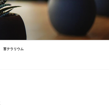
苔テラリウム
村