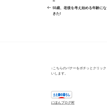
前
前
稿
の
55歳、老後を考え始める年齢にな
投
きた!
ナ
稿
ビ
ゲ
ー
シ
ョ
ン
↓こちらのバナーをポチッとクリック
いします。
にほんブログ村