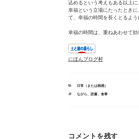
込めるという考えもある以上に
幸福という立場にたったときに
て、幸福の時間を長くとるよう
幸福の時間は、重ねあわせて効
にほんブログ村
カ
日常（または雑感）
テ
タ
ながら
、
読書
、
食事
ゴ
グ
リ
ー
コメントを残す