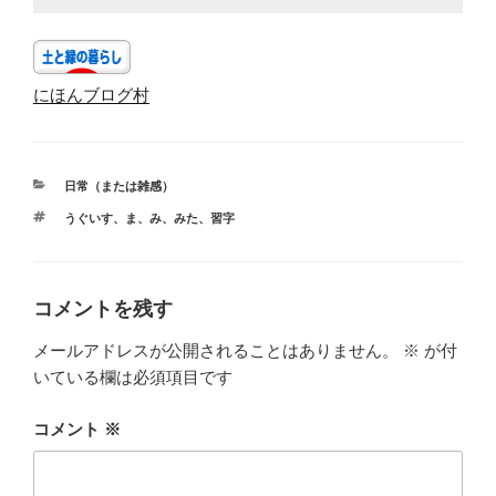
にほんブログ村
カ
日常（または雑感）
テ
タ
うぐいす
、
ま
、
み
、
みた
、
習字
ゴ
グ
リ
ー
コメントを残す
メールアドレスが公開されることはありません。
※
が付
いている欄は必須項目です
コメント
※