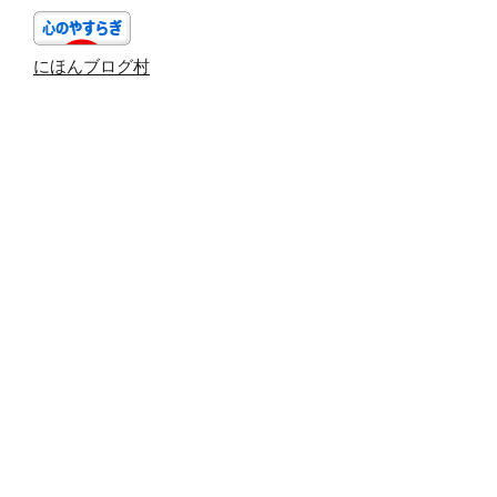
ョ
ン
にほんブログ村