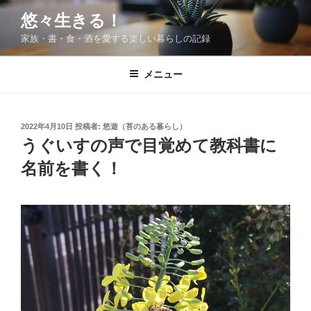
コ
悠々生きる！
ン
家族・書・食・酒を愛する楽しい暮らしの記録
テ
ン
ツ
メニュー
へ
ス
キ
投
2022年4月10日
投稿者:
悠遊（苔のある暮らし）
稿
ッ
うぐいすの声で目覚めて教科書に
日:
プ
名前を書く！