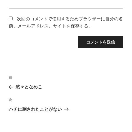
次回のコメントで使用するためブラウザーに自分の名
前、メールアドレス、サイトを保存する。
投
前
前
稿
の
悠々となめこ
ナ
投
ビ
稿
次
次
ゲ
の
ハチに刺されたことがない
投
ー
稿
シ