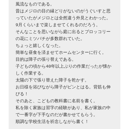
風流なものである。

昔はメジロの目の縁どりがないのがうぐいすと思
っていたがメジロとは全然違う外見とわかった。

9月くらいまで楽しませてくれるのだろう。

そんなことを思いながら庭に出るとブロッコリー
の花にミツバチが多数群れていた。

ちょっと嬉しくなった。

簡単な昼食を済ませてホームセンターに行く。

目的は障子の張り替えである。

子どもの頃から40年以上ぶりの作業だったが懐か
しく作業する。

太陽の下で張り替えた障子を乾かす。

お日様を浴びながら障子がピンとはる。背筋も伸
びる！

そのあと、こどもの教科書に名前を書く。

私を除く家族は習字の経験があり、私が家族の中
で一番字が下手なのだが書かせてもらう。

順調な学校生活を祈念しながら書く！