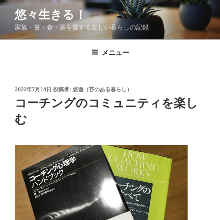
コ
悠々生きる！
ン
家族・書・食・酒を愛する楽しい暮らしの記録
テ
ン
ツ
メニュー
へ
ス
キ
投
2022年7月14日
投稿者:
悠遊（苔のある暮らし）
稿
ッ
コーチングのコミュニティを楽し
日:
プ
む