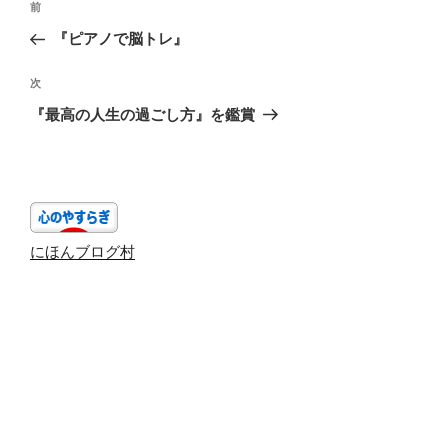
前
前
稿
の
『ピアノで脳トレ』
ナ
投
ビ
稿
次
次
ゲ
の
『最高の人生の過ごし方』を鑑賞
投
ー
稿
シ
ョ
ン
にほんブログ村