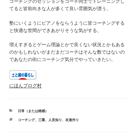
コーチングのセッションをコーチ同士でトレーニングし
てると皆前向きな人が多くて良い雰囲気が漂う。
塾にいくようにピアノをならうように皆コーチングする
と快適な世間ができあがりそうな気がする。
増えすぎるとゲーム理論とかで良くない状況とかもある
のかもしれないがまだまだコーチはそんな数ではないの
であなたの街にコーチング気分でやっていきたい。
にほんブログ村
カ
日常（または雑感）
テ
タ
コーチング
、
三重
、
人見知り
、
友達作り
ゴ
グ
リ
ー