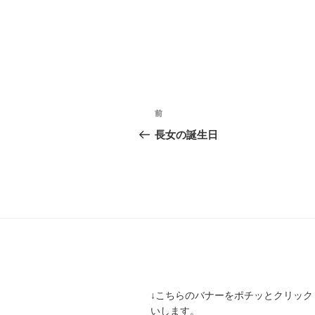
投
前
前
稿
の
長女の誕生日
投
ナ
稿
ビ
ゲ
ー
シ
ョ
↓こちらのバナーをポチッとクリック
ン
いします。