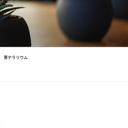
苔テラリウム
村