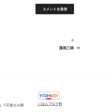
次
次
の
漫画三昧
投
稿
にほんブログ村
して応援をお願