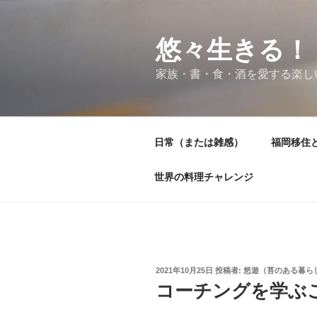
コ
ン
テ
悠々生きる！
ン
家族・書・食・酒を愛する楽し
ツ
へ
ス
キ
日常（または雑感）
福岡移住
ッ
プ
世界の料理チャレンジ
投
2021年10月25日
投稿者:
悠遊（苔のある暮ら
稿
コーチングを学ぶ
日: