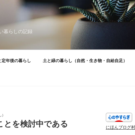
い暮らしの記録
と定年後の暮らし
土と緑の暮らし（自然・生き物・自給自足）
し）
ことを検討中である
にほんブログ