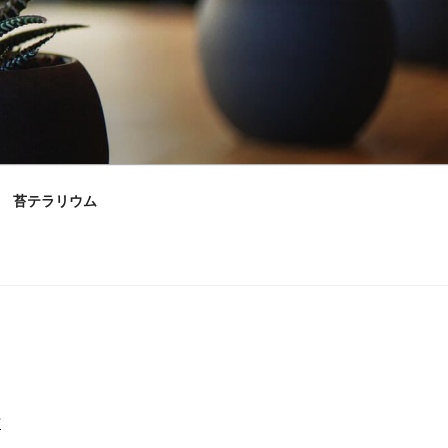
苔テラリウム
村