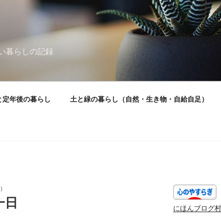
い暮らしの記録
と定年後の暮らし
土と緑の暮らし（自然・生き物・自給自足）
）
一日
にほんブログ