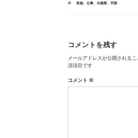
タ
乾燥
、
仕事
、
冷蔵庫
、
手隙
ゴ
グ
リ
ー
コメントを残す
メールアドレスが公開されるこ
須項目です
コメント
※