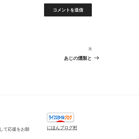
次
次
の
あじの燻製と
投
稿
にほんブログ村
して応援をお願