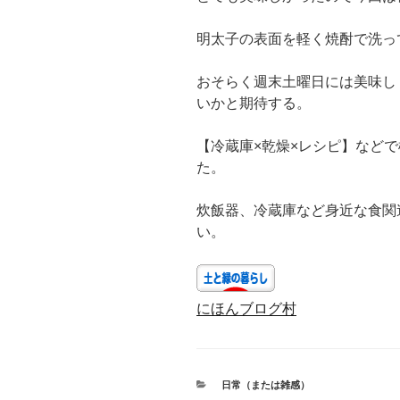
明太子の表面を軽く焼酎で洗っ
おそらく週末土曜日には美味し
いかと期待する。
【冷蔵庫×乾燥×レシピ】など
た。
炊飯器、冷蔵庫など身近な食関
い。
にほんブログ村
カ
日常（または雑感）
テ