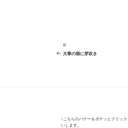
投
前
前
稿
の
大寒の畑に芽吹き
投
ナ
稿
ビ
ゲ
ー
シ
ョ
↓こちらのバナーをポチッとクリック
ン
いします。