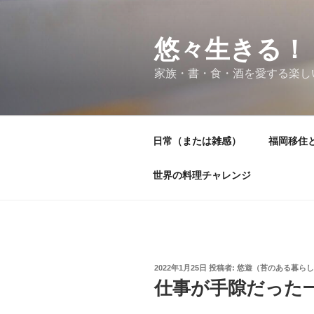
コ
ン
テ
悠々生きる！
ン
家族・書・食・酒を愛する楽し
ツ
へ
ス
キ
日常（または雑感）
福岡移住
ッ
プ
世界の料理チャレンジ
投
2022年1月25日
投稿者:
悠遊（苔のある暮らし
稿
仕事が手隙だった
日: