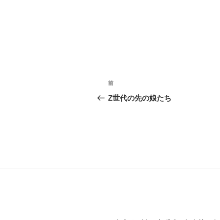
投
前
前
稿
の
Z世代の先の娘たち
投
ナ
稿
ビ
ゲ
ー
シ
ョ