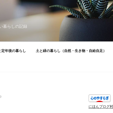
い暮らしの記録
と定年後の暮らし
土と緑の暮らし（自然・生き物・自給自足）
）
にほんブログ