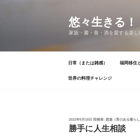
コ
ン
テ
悠々生きる！
ン
家族・書・食・酒を愛する楽し
ツ
へ
ス
キ
日常（または雑感）
福岡移住
ッ
プ
世界の料理チャレンジ
投
2022年6月18日
投稿者:
悠遊（苔のある暮らし
稿
勝手に人生相談
日: