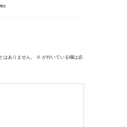
問力
とはありません。
※
が付いている欄は必