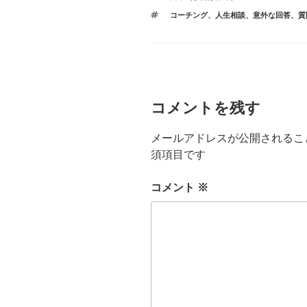
テ
タ
コーチング
、
人生相談
、
意外な回答
、
質
ゴ
グ
リ
ー
コメントを残す
メールアドレスが公開されるこ
須項目です
コメント
※