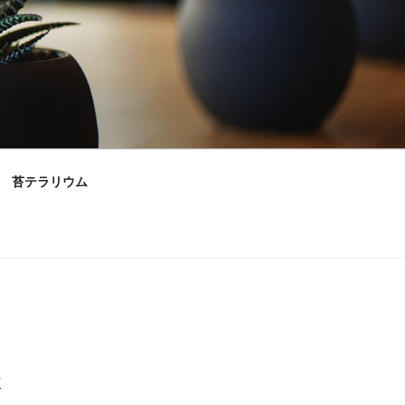
苔テラリウム
村