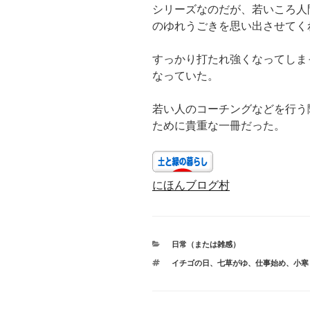
シリーズなのだが、若いころ人
のゆれうごきを思い出させてく
すっかり打たれ強くなってしま
なっていた。
若い人のコーチングなどを行う
ために貴重な一冊だった。
にほんブログ村
カ
日常（または雑感）
テ
タ
イチゴの日
、
七草がゆ
、
仕事始め
、
小寒
ゴ
グ
リ
ー