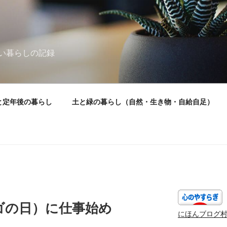
い暮らしの記録
と定年後の暮らし
土と緑の暮らし（自然・生き物・自給自足）
）
ゴの日）に仕事始め
にほんブログ