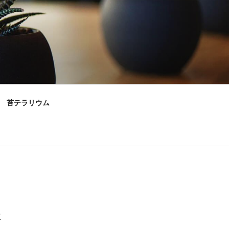
苔テラリウム
村