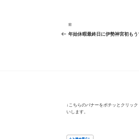
投
前
前
稿
の
年始休暇最終日に伊勢神宮初もう
投
ナ
稿
ビ
ゲ
ー
シ
ョ
↓こちらのバナーをポチッとクリック
ン
いします。