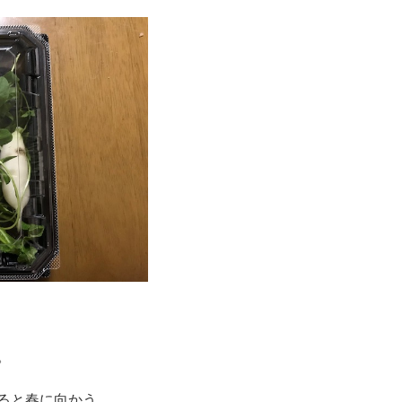
。
ると春に向かう。