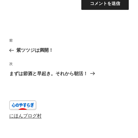
投
前
前
稿
の
紫ツツジは満開！
ナ
投
ビ
稿
次
次
ゲ
の
まずは節酒と早起き。それから朝活！
投
ー
稿
シ
ョ
ン
にほんブログ村