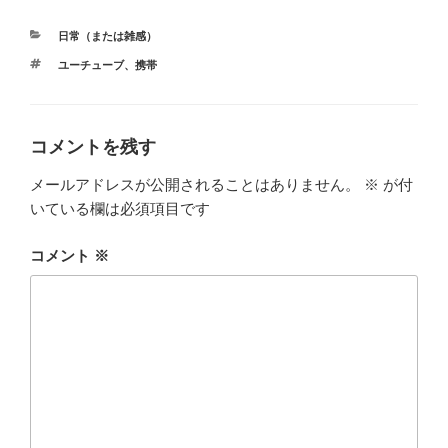
カ
日常（または雑感）
テ
タ
ユーチューブ
、
携帯
ゴ
グ
リ
ー
コメントを残す
メールアドレスが公開されることはありません。
※
が付
いている欄は必須項目です
コメント
※