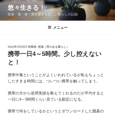
コ
悠々生きる！
ン
家族・書・食・酒を愛する楽しい暮らしの記録
テ
ン
ツ
メニュー
へ
ス
キ
投
2022年3月29日
投稿者:
悠遊（苔のある暮らし）
稿
ッ
携帯一日4～5時間。少し控えない
日:
プ
と！
携帯中毒ということがよくいわれているが私もちょっと
したすきま時間には、ついつい携帯を触ってしまう。
携帯の方から使用実績を教えてくれるのだが平均すると
一日に4～5時間くらい見ている勘定になる。
携帯で何をしているかというとダウンロードした囲碁の