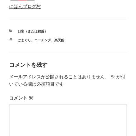
にほんブログ村
カ
日常（または雑感）
テ
タ
はまぐり
、
コーチング
、
楽天的
ゴ
グ
リ
ー
コメントを残す
メールアドレスが公開されることはありません。
※
が付
いている欄は必須項目です
コメント
※