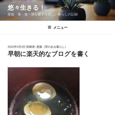
コ
悠々生きる！
ン
家族・書・食・酒を愛する楽しい暮らしの記録
テ
ン
ツ
メニュー
へ
ス
キ
投
2022年3月4日
投稿者:
悠遊（苔のある暮らし）
稿
ッ
早朝に楽天的なブログを書く
日:
プ