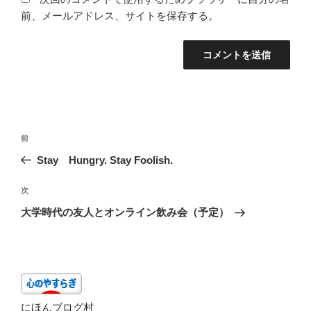
前、メールアドレス、サイトを保存する。
投
前
前
稿
の
Stay Hungry. Stay Foolish.
ナ
投
ビ
稿
次
次
ゲ
の
大学時代の友人とオンライン飲み会（予定）
投
ー
稿
シ
ョ
ン
にほんブログ村