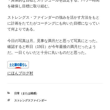
・具体的な目標とスケジュールを設定する。パワー時間
を確保し目標に取り組む。
ストレングス・ファインダーの強みを活かす方法をもと
に計画をたてたがコーチングにも向いた目標になってい
て何よりである。
今日の写真は月。見事な満月だと思って写真にとった。
確認すると昨日（19日）が今年最後の満月だったよう
だ。一日くらいだと十分に丸いものだと思った。
にほんブログ村
カ
日常（または雑感）
テ
タ
ストレングスファインダー
ゴ
グ
リ