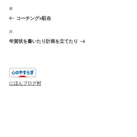
投
前
前
稿
の
コーチング×駐在
ナ
投
ビ
稿
次
次
ゲ
の
年賀状を書いたり計画を立てたり
投
ー
稿
シ
ョ
ン
にほんブログ村