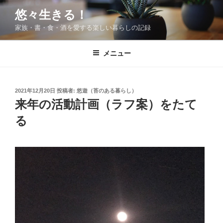
コ
悠々生きる！
ン
家族・書・食・酒を愛する楽しい暮らしの記録
テ
ン
ツ
メニュー
へ
ス
キ
投
2021年12月20日
投稿者:
悠遊（苔のある暮らし）
稿
ッ
来年の活動計画（ラフ案）をたて
日:
プ
る