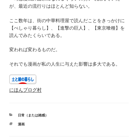
が、最近の流行りはほとんど知らない。
ここ数年は、街の中華料理屋で読んだことをきっかけに
【べしゃり暮らし】、【進撃の巨人】、【東京喰種】を
読んでみたくらいである。
変われば変わるものだ。
それでも漫画が私の人生に与えた影響は多大である。
にほんブログ村
カ
日常（または雑感）
テ
タ
漫画
ゴ
グ
リ
ー