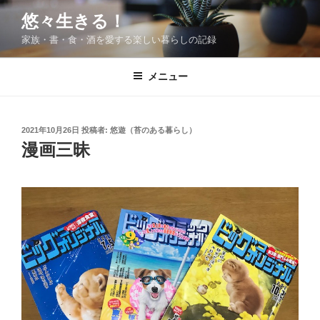
コ
悠々生きる！
ン
家族・書・食・酒を愛する楽しい暮らしの記録
テ
ン
ツ
メニュー
へ
ス
キ
投
2021年10月26日
投稿者:
悠遊（苔のある暮らし）
稿
ッ
漫画三昧
日:
プ