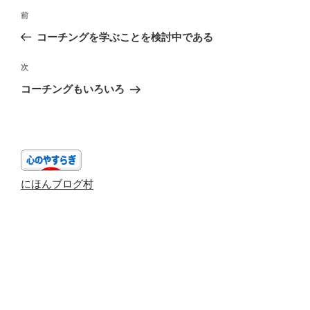
投
前
前
稿
の
コーチングを学ぶことを検討中である
ナ
投
ビ
稿
次
次
ゲ
の
コーチングもいろいろ
投
ー
稿
シ
ョ
ン
にほんブログ村