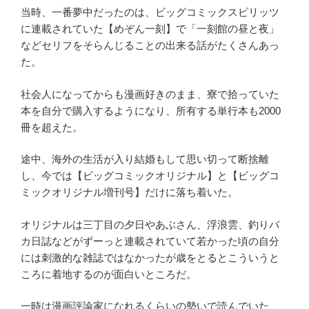
当時、一番夢中だったのは、ビッグコミックスピリッツ
に連載されていた【めぞん一刻】で「一刻館の昼と夜」
などセリフをそらんじることの出来る話がたくさんあっ
た。
社会人になってからも漫画好きのまま、寮で拾っていた
本を自分で購入するようになり、所有する単行本も2000
冊を超えた。
途中、海外の生活が入り結婚もして思い切って断捨離
し、今では【ビッグコミックオリジナル】と【ビッグコ
ミックオリジナル増刊号】だけに落ち着いた。
オリジナルは三丁目の夕日やあぶさん、浮浪雲、釣りバ
カ日誌などがずーっと連載されていて若かった頃の自分
には刺激的な雑誌ではなかったが歳をとるとこういうと
ころに着地するのが面白いところだ。
一時は漫画評論家になれるくらいの勢いで読んでいた