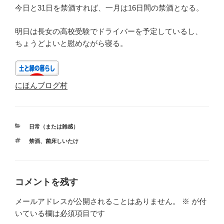
今日と31日を禁酒すれば、一月は16日間の禁酒となる。
明日は長女の高校受験でドライバーを予定しているし、
ちょうどよいと慰めながら寝る。
にほんブログ村
カ
日常（または雑感）
テ
タ
禁酒
、
菌床しいたけ
ゴ
グ
リ
ー
コメントを残す
メールアドレスが公開されることはありません。
※
が付
いている欄は必須項目です