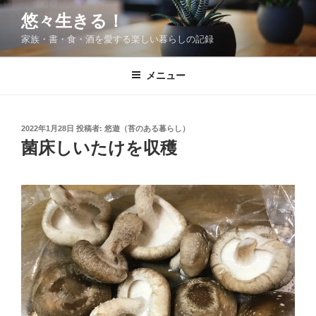
コ
悠々生きる！
ン
家族・書・食・酒を愛する楽しい暮らしの記録
テ
ン
ツ
メニュー
へ
ス
キ
投
2022年1月28日
投稿者:
悠遊（苔のある暮らし）
稿
ッ
菌床しいたけを収穫
日:
プ