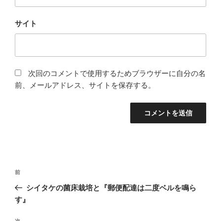
サイト
次回のコメントで使用するためブラウザーに自分の名
前、メールアドレス、サイトを保存する。
投
前
前
稿
の
シイタケの菌床栽培と『郵便配達は二度ベルを鳴ら
ナ
投
す』
ビ
稿