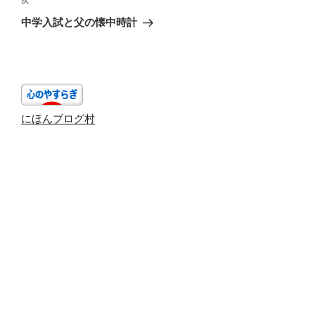
ゲ
次
次
の
ー
中学入試と父の懐中時計
投
シ
稿
ョ
ン
にほんブログ村