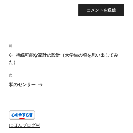
投
前
前
稿
の
持続可能な家計の設計（大学生の頃を思い出してみ
ナ
投
た）
ビ
稿
ゲ
次
次
の
ー
私のセンサー
投
シ
稿
ョ
ン
にほんブログ村