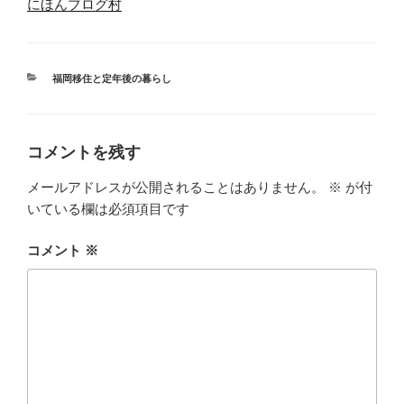
にほんブログ村
カ
福岡移住と定年後の暮らし
テ
ゴ
リ
ー
コメントを残す
メールアドレスが公開されることはありません。
※
が付
いている欄は必須項目です
コメント
※