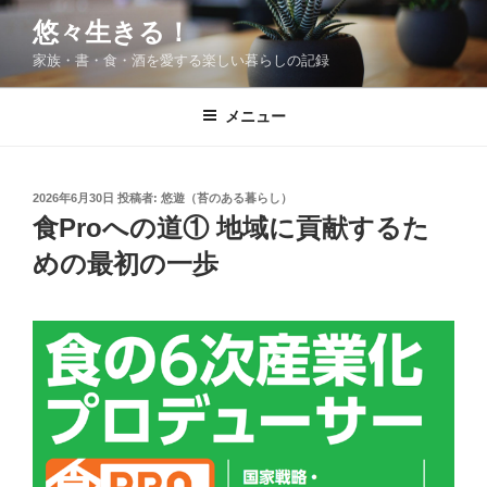
コ
悠々生きる！
ン
家族・書・食・酒を愛する楽しい暮らしの記録
テ
ン
ツ
メニュー
へ
ス
キ
投
2026年6月30日
投稿者:
悠遊（苔のある暮らし）
稿
ッ
食Proへの道① 地域に貢献するた
日:
プ
めの最初の一歩