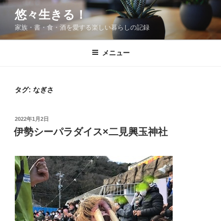
コ
悠々生きる！
ン
家族・書・食・酒を愛する楽しい暮らしの記録
テ
ン
ツ
メニュー
へ
ス
キ
タグ:
なぎさ
ッ
プ
投
2022年1月2日
稿
伊勢シーパラダイス×二見興玉神社
日: