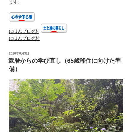
ます。
にほんブログ村
にほんブログ村
投
2026年6月3日
稿
還暦からの学び直し（65歳移住に向けた準
日:
備）