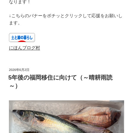
なります！
↓こちらのバナーをポチッとクリックして応援をお願いし
ます。
にほんブログ村
投
2026年6月2日
稿
5年後の福岡移住に向けて（～晴耕雨読
日:
～）