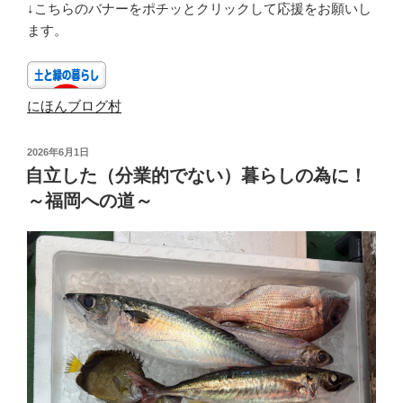
↓こちらのバナーをポチッとクリックして応援をお願いし
ます。
にほんブログ村
投
2026年6月1日
稿
自立した（分業的でない）暮らしの為に！
日:
～福岡への道～