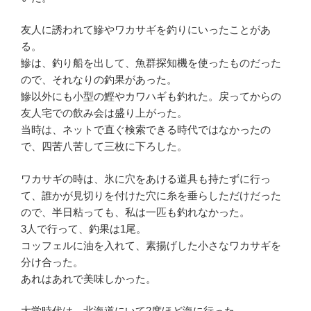
友人に誘われて鰺やワカサギを釣りにいったことがあ
る。
鰺は、釣り船を出して、魚群探知機を使ったものだった
ので、それなりの釣果があった。
鰺以外にも小型の鰹やカワハギも釣れた。戻ってからの
友人宅での飲み会は盛り上がった。
当時は、ネットで直ぐ検索できる時代ではなかったの
で、四苦八苦して三枚に下ろした。
ワカサギの時は、氷に穴をあける道具も持たずに行っ
て、誰かが見切りを付けた穴に糸を垂らしただけだった
ので、半日粘っても、私は一匹も釣れなかった。
3人で行って、釣果は1尾。
コッフェルに油を入れて、素揚げした小さなワカサギを
分け合った。
あれはあれで美味しかった。
大学時代は、北海道にいて2度ほど海に行った。