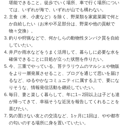
堪能できること。徒歩でいく場所、車で行く場所につい
ては、いずれが海で、いずれが山でも構わない。
主食（米、小麦など）を除く、野菜類を家庭菜園で何と
か自給したい（お米や不足部分は、野菜や他の貢献で
物々交換）。
釣りや狩猟などで、何かしらの動物性タンパク質を自給
していたい。
井戸か雨水などをうまく活用して、暮らしに必要な水を
確保できることに目処が立った状態を作りたい。
今、三重でやっている、苔テラリウムのマルシェや物販
をより一層発展させること、ブログを通じて思いを届け
るなど、ゆるやかなコミュニティに属する上で、要にな
りそうな、情報発信活動を継続していたい。
毎日、妻と楽しく暮らして、年に1～2回以上は子ども達
が帰ってきて、幸福そうな近況を報告してくれることを
喜びたい。
気の置けない友との交流など、1ヶ月に1回は、やや都市
の匂いのする場所に身を置いていたい。