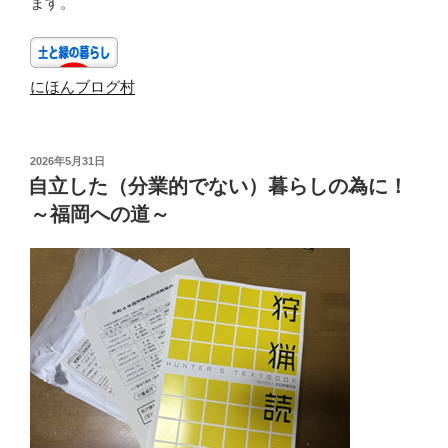
ます。
にほんブログ村
投
2026年5月31日
稿
自立した（分業的でない）暮らしの為に！
日:
～福岡への道～