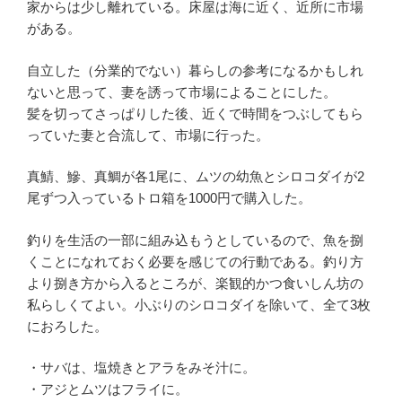
家からは少し離れている。床屋は海に近く、近所に市場
がある。
自立した（分業的でない）暮らしの参考になるかもしれ
ないと思って、妻を誘って市場によることにした。
髪を切ってさっぱりした後、近くで時間をつぶしてもら
っていた妻と合流して、市場に行った。
真鯖、鰺、真鯛が各1尾に、ムツの幼魚とシロコダイが2
尾ずつ入っているトロ箱を1000円で購入した。
釣りを生活の一部に組み込もうとしているので、魚を捌
くことになれておく必要を感じての行動である。釣り方
より捌き方から入るところが、楽観的かつ食いしん坊の
私らしくてよい。小ぶりのシロコダイを除いて、全て3枚
におろした。
・サバは、塩焼きとアラをみそ汁に。
・アジとムツはフライに。