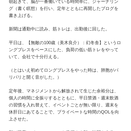
朝起きて、脳が一番働いている時間帯に、ジャーナリン
グ（書く瞑想）を行い、定年とともに再開したブログを
書き上げる。
新聞は通勤中に読み、筋トレは、出勤後に回した。
平日は、【無敵の100歳（美木良介）：幻冬舎】というロ
ングブレスをベースにした、負荷の低い筋トレをやって
いて、会社で十分行える。
（とはいえ初めてロングブレスをやった時は、肺胞がパ
リパリと開く音がした。）
定年後、マネジメントから解放されて生じた余裕分は、
個人の時間に全振りするとともに、平日禁酒・週末飲酒
の習慣を入れ替えて、イベントごとが無い限り、週末を
休肝日にあてることで、プライベートな時間のQOLを向
上させた。