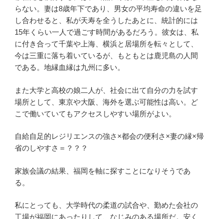
らない。妻は8歳年下であり、男女の平均寿命の違いを足
し合わせると、私が天寿を全うしたあとに、統計的には
15年くらい一人で過ごす時間があるだろう。彼女は、私
に付き合って千葉や上海、横浜と居場所を転々として、
今は三重に落ち着いているが、もともとは鹿児島の人間
である。地縁血縁は九州に多い。
また大学と高校の娘二人が、社会に出て自分の力を試す
場所として、東京や大阪、海外を選ぶ可能性は高い。ど
こで働いていてもアクセスしやすい場所がよい。
自給自足的レジリエンスの強さ×都会の便利さ×妻の縁×帰
省のしやすさ＝？？？
家族会議の結果、福岡を軸に探すことになりそうであ
る。
私にとっても、大学時代の柔道の試合や、勤めた会社の
工場が福岡にあったりして、なじみのある場所だ。安く