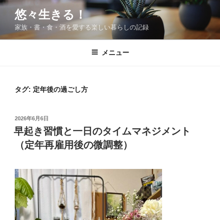
コ
悠々生きる！
ン
家族・書・食・酒を愛する楽しい暮らしの記録
テ
ン
ツ
メニュー
へ
ス
キ
タグ:
定年後の過ごし方
ッ
プ
投
2026年6月6日
稿
早起き習慣と一日のタイムマネジメント
日:
（定年再雇用後の微調整）