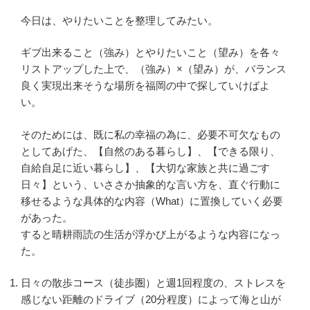
今日は、やりたいことを整理してみたい。
ギブ出来ること（強み）とやりたいこと（望み）を各々
リストアップした上で、（強み）×（望み）が、バランス
良く実現出来そうな場所を福岡の中で探していけばよ
い。
そのためには、既に私の幸福の為に、必要不可欠なもの
としてあげた、【自然のある暮らし】、【できる限り、
自給自足に近い暮らし】、【大切な家族と共に過ごす
日々】という、いささか抽象的な言い方を、直ぐ行動に
移せるような具体的な内容（What）に置換していく必要
があった。
すると晴耕雨読の生活が浮かび上がるような内容になっ
た。
日々の散歩コース（徒歩圏）と週1回程度の、ストレスを
感じない距離のドライブ（20分程度）によって海と山が