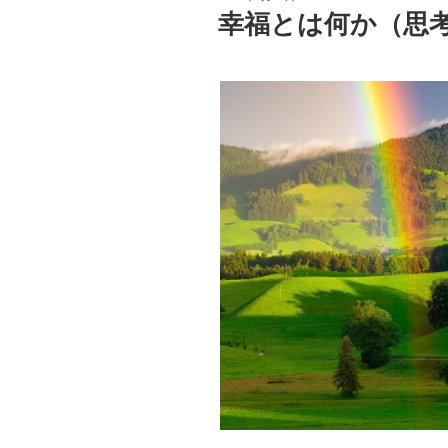
稿
幸福とは何か（思
日: