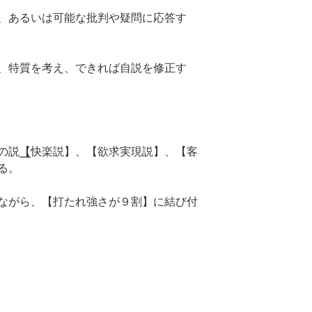
、あるいは可能な批判や疑問に応答す
、特質を考え、できれば自説を修正す
の説
【
快楽説】、【欲求実現説】、【客
る。
ながら、【打たれ強さが９割】に結び付