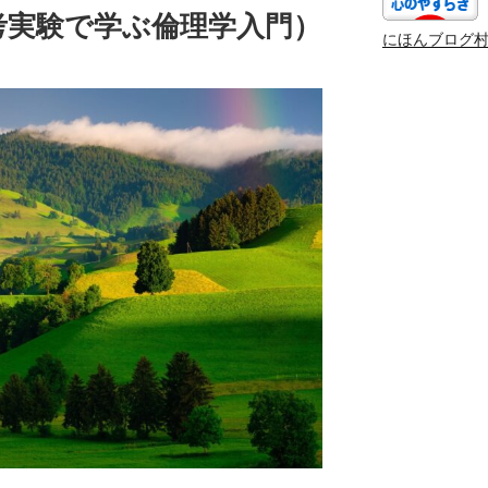
考実験で学ぶ倫理学入門）
にほんブログ