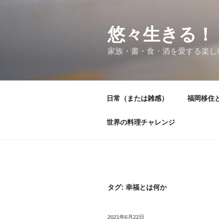
コ
ン
テ
悠々生きる！
ン
家族・書・食・酒を愛する楽し
ツ
へ
ス
キ
日常（または雑感）
福岡移住
ッ
プ
世界の料理チャレンジ
タグ:
幸福とは何か
投
2021年6月22日