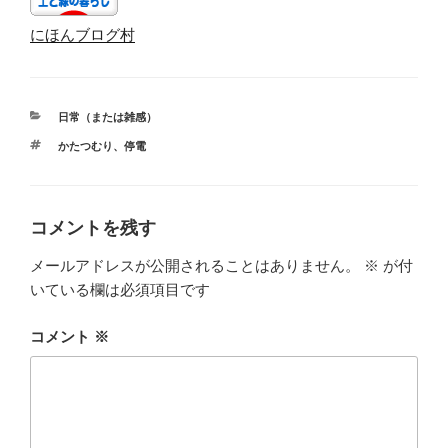
にほんブログ村
カ
日常（または雑感）
テ
タ
かたつむり
、
停電
ゴ
グ
リ
ー
コメントを残す
メールアドレスが公開されることはありません。
※
が付
いている欄は必須項目です
コメント
※