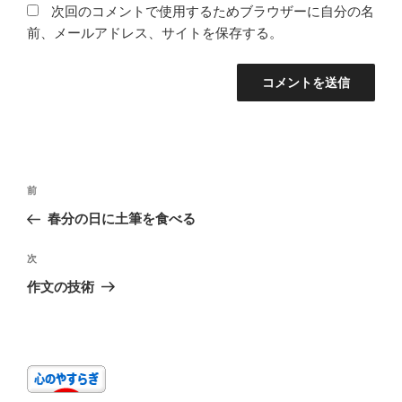
次回のコメントで使用するためブラウザーに自分の名
前、メールアドレス、サイトを保存する。
投
前
前
稿
の
春分の日に土筆を食べる
ナ
投
ビ
稿
次
次
ゲ
の
作文の技術
投
ー
稿
シ
ョ
ン