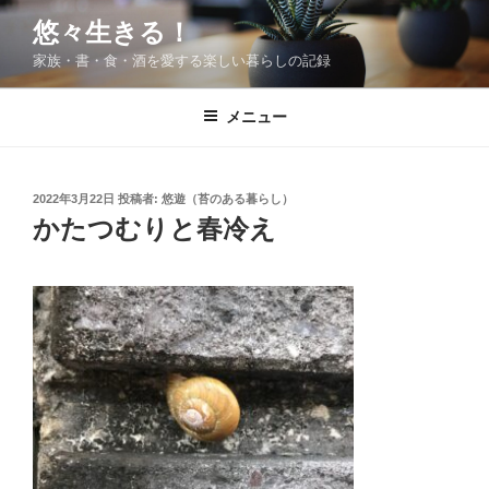
コ
悠々生きる！
ン
家族・書・食・酒を愛する楽しい暮らしの記録
テ
ン
ツ
メニュー
へ
ス
キ
投
2022年3月22日
投稿者:
悠遊（苔のある暮らし）
稿
ッ
かたつむりと春冷え
日:
プ