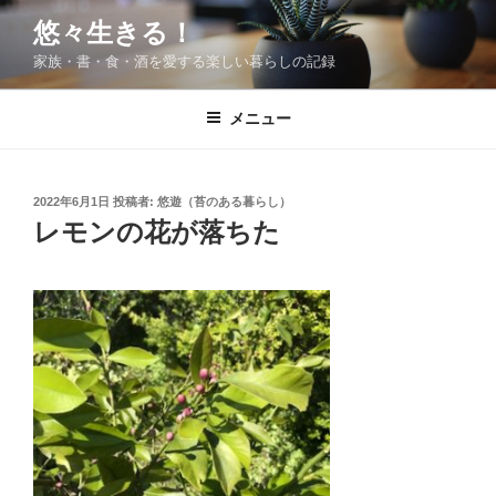
コ
悠々生きる！
ン
家族・書・食・酒を愛する楽しい暮らしの記録
テ
ン
ツ
メニュー
へ
ス
キ
投
2022年6月1日
投稿者:
悠遊（苔のある暮らし）
稿
ッ
レモンの花が落ちた
日:
プ