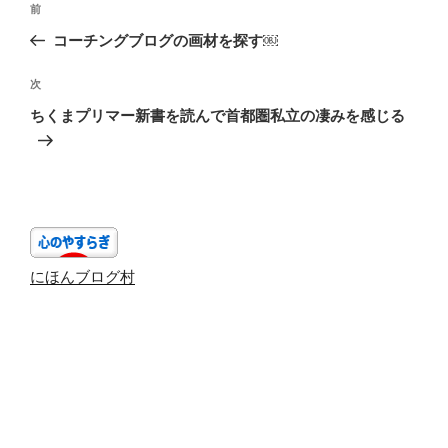
前
前
稿
の
コーチングブログの画材を探す￼
ナ
投
ビ
稿
次
次
ゲ
の
ちくまプリマー新書を読んで首都圏私立の凄みを感じる
投
ー
稿
シ
ョ
ン
にほんブログ村