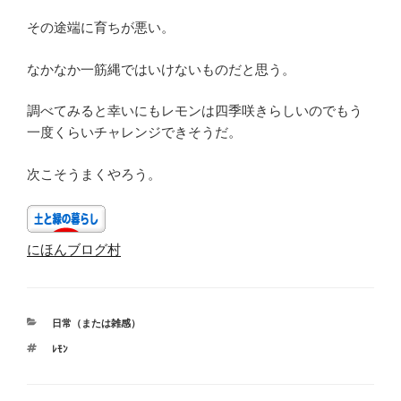
その途端に育ちが悪い。
なかなか一筋縄ではいけないものだと思う。
調べてみると幸いにもレモンは四季咲きらしいのでもう
一度くらいチャレンジできそうだ。
次こそうまくやろう。
にほんブログ村
カ
日常（または雑感）
テ
タ
ﾚﾓﾝ
ゴ
グ
リ
ー