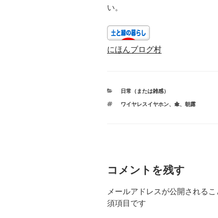
い。
にほんブログ村
カ
日常（または雑感）
テ
タ
ワイヤレスイヤホン
、
傘
、
朝露
ゴ
グ
リ
ー
コメントを残す
メールアドレスが公開されるこ
須項目です