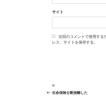
サイト
次回のコメントで使用する
レス、サイトを保存する。
投
前
前
稿
の
生命保険を断捨離した
投
ナ
稿