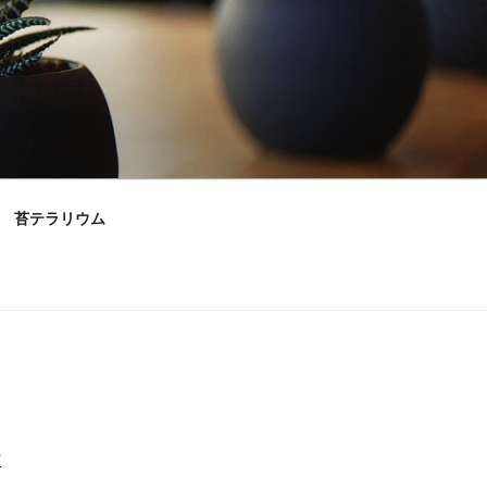
苔テラリウム
村