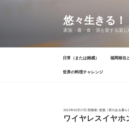
コ
ン
テ
悠々生きる！
ン
家族・書・食・酒を愛する楽し
ツ
へ
ス
キ
日常（または雑感）
福岡移住
ッ
プ
世界の料理チャレンジ
投
2021年10月17日
投稿者:
悠遊（苔のある暮ら
稿
ワイヤレスイヤホ
日: