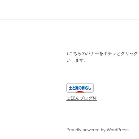
ビ
ゲ
ー
シ
ョ
↓こちらのバナーをポチッとクリック
ン
いします。
にほんブログ村
Proudly powered by WordPress