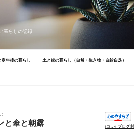
い暮らしの記録
と定年後の暮らし
土と緑の暮らし（自然・生き物・自給自足）
し）
ンと傘と朝露
にほんブログ