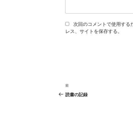
次回のコメントで使用する
レス、サイトを保存する。
投
前
前
稿
の
読書の記録
投
ナ
稿
ビ
ゲ