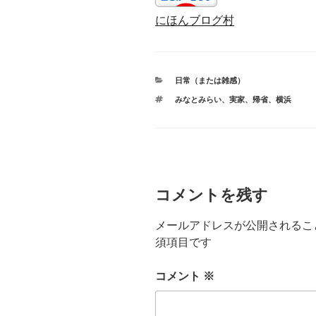
にほんブログ村
カ
日常（または雑感）
テ
タ
みなとみらい
、
実家
、
帰省
、
横浜
ゴ
グ
リ
ー
コメントを残す
メールアドレスが公開されるこ
須項目です
コメント
※