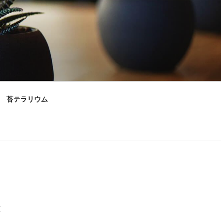
苔テラリウム
村