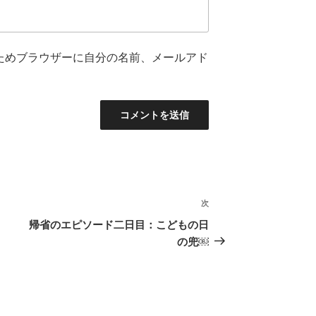
ためブラウザーに自分の名前、メールアド
次
次
の
帰省のエピソード二日目：こどもの日
投
の兜￼
稿