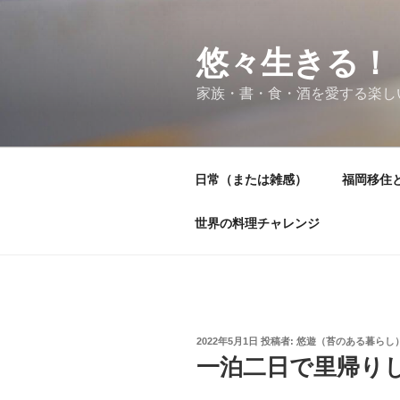
コ
ン
テ
悠々生きる！
ン
家族・書・食・酒を愛する楽し
ツ
へ
ス
キ
日常（または雑感）
福岡移住
ッ
プ
世界の料理チャレンジ
投
2022年5月1日
投稿者:
悠遊（苔のある暮らし
稿
一泊二日で里帰り
日: