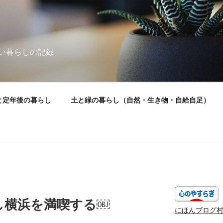
い暮らしの記録
と定年後の暮らし
土と緑の暮らし（自然・生き物・自給自足）
）
し横浜を満喫する￼
にほんブログ