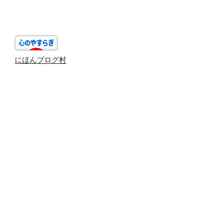
投
ー
稿
シ
ョ
ン
にほんブログ村