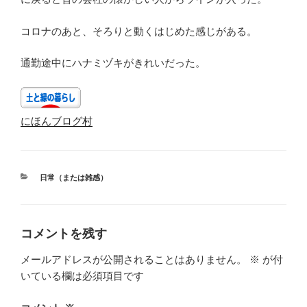
コロナのあと、そろりと動くはじめた感じがある。
通勤途中にハナミヅキがきれいだった。
にほんブログ村
カ
日常（または雑感）
テ
ゴ
リ
ー
コメントを残す
メールアドレスが公開されることはありません。
※
が付
いている欄は必須項目です