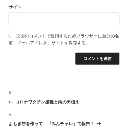
サイト
次回のコメントで使用するためブラウザーに自分の名
前、メールアドレス、サイトを保存する。
投
前
前
稿
の
コロナワクチン接種と雨の田植え
ナ
投
ビ
稿
次
次
ゲ
の
よもぎ餅を作って、『みんチャレ』で報告！