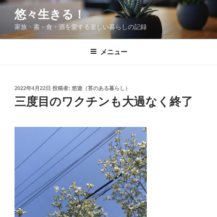
コ
悠々生きる！
ン
家族・書・食・酒を愛する楽しい暮らしの記録
テ
ン
ツ
メニュー
へ
ス
キ
投
2022年4月22日
投稿者:
悠遊（苔のある暮らし）
稿
ッ
三度目のワクチンも大過なく終了
日:
プ