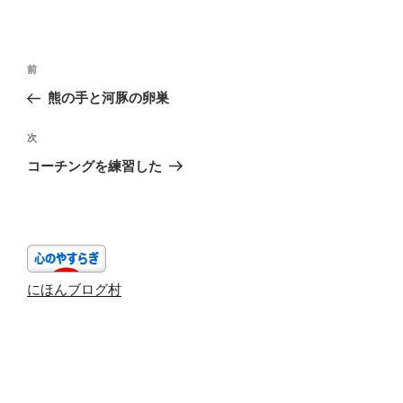
投
前
前
稿
の
熊の手と河豚の卵巣
ナ
投
ビ
稿
次
次
ゲ
の
コーチングを練習した
投
ー
稿
シ
ョ
ン
にほんブログ村