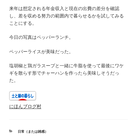
来年は想定される年金収入と現在の出費の差分を確認
し、差を収める努力の範囲内で暮らせるかを試してみる
ことにする。
今日の写真はペッパーランチ。
ペッパーライスが美味だった。
塩胡椒と鶏ガラスープと一緒に牛脂を使って最後にワケ
ギを散らす形でチャーハンを作ったら美味しそうだっ
た。
にほんブログ村
カ
日常（または雑感）
テ