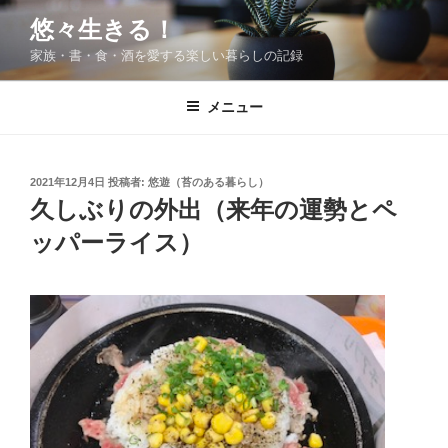
コ
悠々生きる！
ン
家族・書・食・酒を愛する楽しい暮らしの記録
テ
ン
ツ
メニュー
へ
ス
キ
投
2021年12月4日
投稿者:
悠遊（苔のある暮らし）
稿
ッ
久しぶりの外出（来年の運勢とペ
日:
プ
ッパーライス）