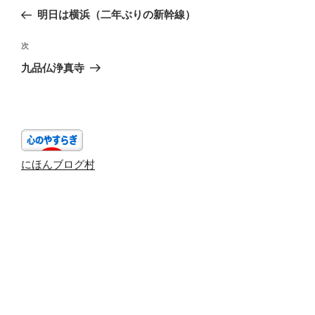
稿
の
明日は横浜（二年ぶりの新幹線）
ナ
投
ビ
稿
次
次
ゲ
の
九品仏浄真寺
投
ー
稿
シ
ョ
ン
にほんブログ村