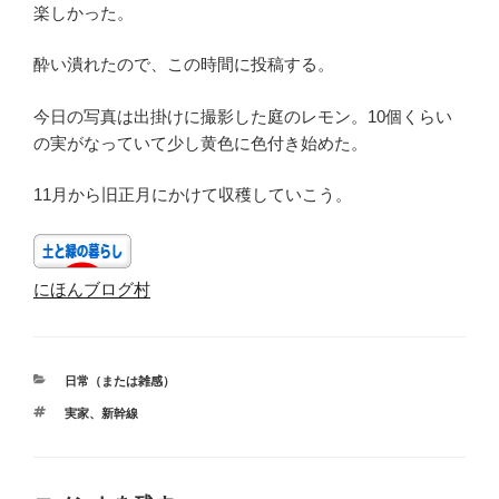
楽しかった。
酔い潰れたので、この時間に投稿する。
今日の写真は出掛けに撮影した庭のレモン。10個くらい
の実がなっていて少し黄色に色付き始めた。
11月から旧正月にかけて収穫していこう。
にほんブログ村
カ
日常（または雑感）
テ
タ
実家
、
新幹線
ゴ
グ
リ
ー