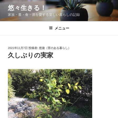
コ
悠々生きる！
ン
家族・書・食・酒を愛する楽しい暮らしの記録
テ
ン
ツ
メニュー
へ
ス
キ
投
2021年11月7日
投稿者:
悠遊（苔のある暮らし）
稿
ッ
久しぶりの実家
日:
プ