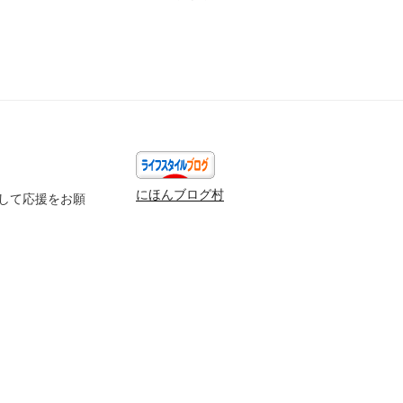
投
稿
にほんブログ村
して応援をお願