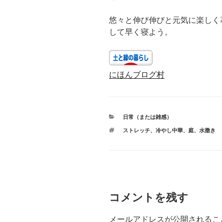
悠々と伸び伸びと元気に楽しく
して早く寝よう。
にほんブログ村
カ
日常（または雑感）
テ
タ
ストレッチ
、
冷やし中華
、
庭
、
水撒き
ゴ
グ
リ
ー
コメントを残す
メールアドレスが公開されるこ