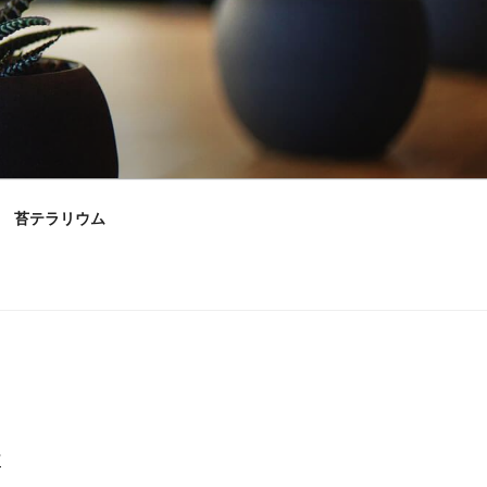
苔テラリウム
村