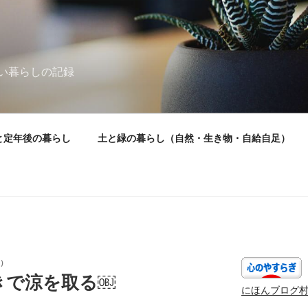
い暮らしの記録
と定年後の暮らし
土と緑の暮らし（自然・生き物・自給自足）
）
きで涼を取る￼
にほんブログ