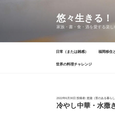
コ
ン
テ
悠々生きる！
ン
家族・書・食・酒を愛する楽し
ツ
へ
ス
キ
日常（または雑感）
福岡移住
ッ
プ
世界の料理チャレンジ
投
2022年6月30日
投稿者:
悠遊（苔のある暮らし
稿
冷やし中華・水撒
日: