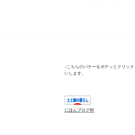
投
ナ
稿
ビ
ゲ
ー
シ
ョ
↓こちらのバナーをポチッとクリック
ン
いします。
にほんブログ村