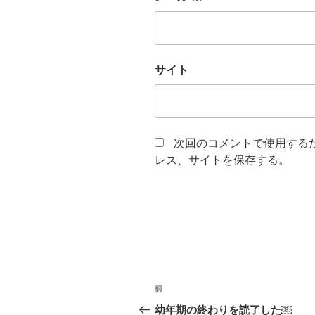
サイト
次回のコメントで使用する
レス、サイトを保存する。
投
前
前
稿
の
幼年期の終わりを読了した￼