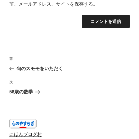
前、メールアドレス、サイトを保存する。
投
前
前
稿
の
旬のスモモをいただく
ナ
投
ビ
稿
次
次
ゲ
の
56歳の数学
投
ー
稿
シ
ョ
ン
にほんブログ村