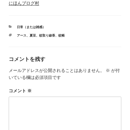
にほんブログ村
カ
日常（または雑感）
テ
タ
アース
、
夏至
、
蚊取り線香
、
蚊帳
ゴ
グ
リ
ー
コメントを残す
メールアドレスが公開されることはありません。
※
が付
いている欄は必須項目です
コメント
※