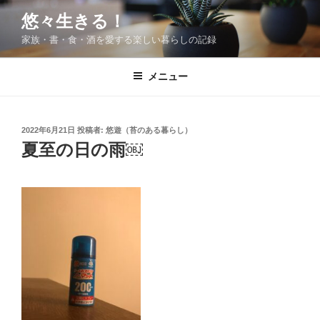
コ
悠々生きる！
ン
家族・書・食・酒を愛する楽しい暮らしの記録
テ
ン
ツ
メニュー
へ
ス
キ
投
2022年6月21日
投稿者:
悠遊（苔のある暮らし）
稿
ッ
夏至の日の雨￼
日:
プ