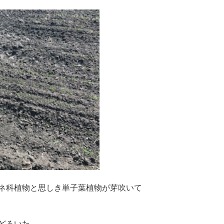
ネ科植物と思しき単子葉植物が芽吹いて
どろいた。