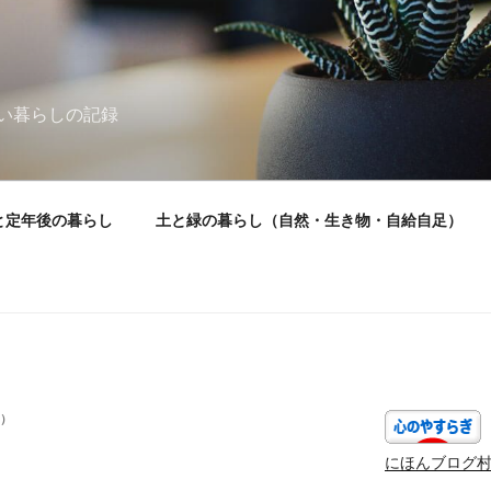
い暮らしの記録
と定年後の暮らし
土と緑の暮らし（自然・生き物・自給自足）
）
にほんブログ