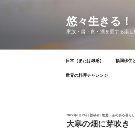
コ
ン
テ
悠々生きる！
ン
家族・書・食・酒を愛する楽し
ツ
へ
ス
キ
日常（または雑感）
福岡移住
ッ
プ
世界の料理チャレンジ
投
2022年1月24日
投稿者:
悠遊（苔のある暮らし
稿
大寒の畑に芽吹き
日: