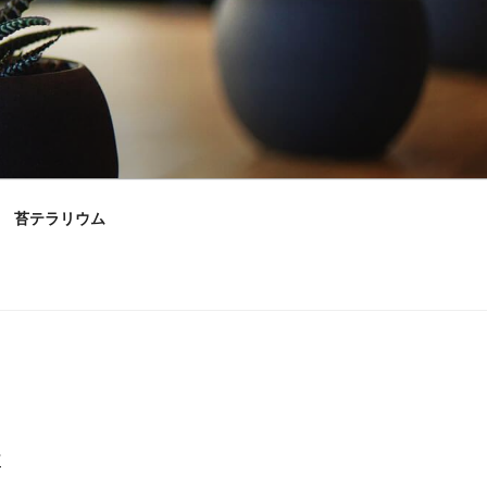
苔テラリウム
村