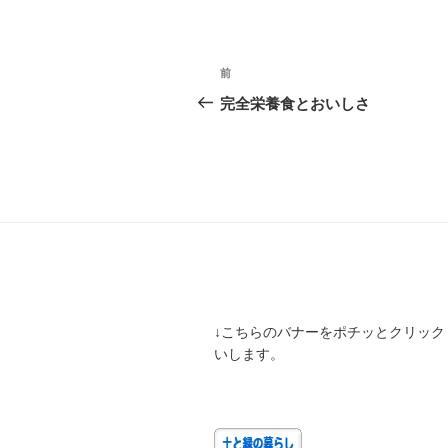
投
前
前
稿
の
完全栄養食とおいしさ
投
ナ
稿
ビ
ゲ
ー
シ
ョ
↓こちらのバナーをポチッとクリック
ン
いします。