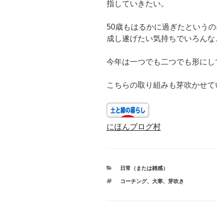
指していきたい。
50歳もはるかに過ぎたという
成し遂げたい気持ちでいろんな
今年は一つでも二つでも形にし
こちらの取り組みも芽吹かせて
にほんブログ村
カ
日常（または雑感）
テ
タ
コーチング
、
大寒
、
芽吹き
ゴ
グ
リ
ー