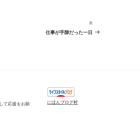
次
次
の
仕事が手隙だった一日
投
稿
にほんブログ村
して応援をお願