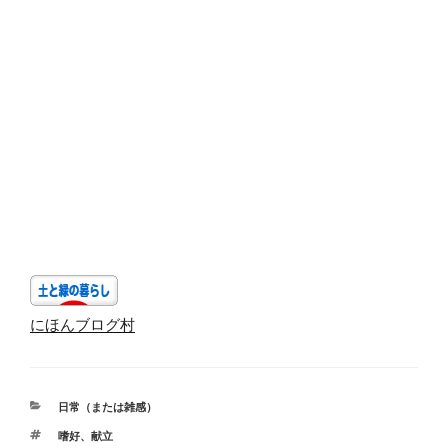
にほんブログ村
カ
日常（または雑感）
テ
タ
嗜好
、
献立
ゴ