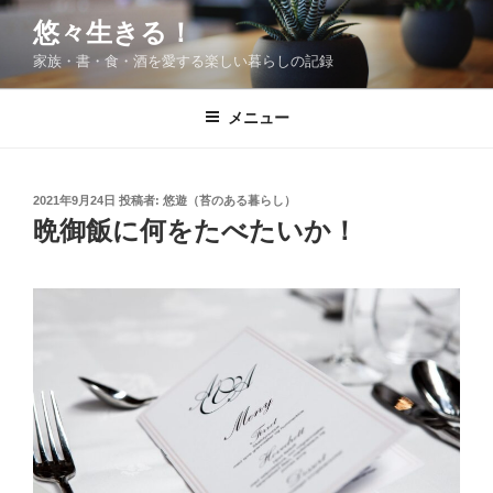
コ
悠々生きる！
ン
家族・書・食・酒を愛する楽しい暮らしの記録
テ
ン
ツ
メニュー
へ
ス
キ
投
2021年9月24日
投稿者:
悠遊（苔のある暮らし）
稿
ッ
晩御飯に何をたべたいか！
日:
プ