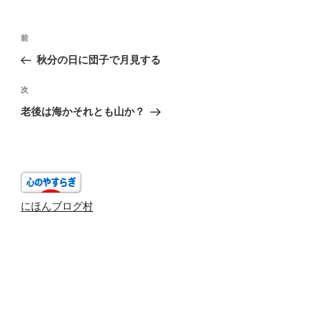
投
前
前
稿
の
秋分の日に団子で月見する
ナ
投
ビ
稿
次
次
ゲ
の
老後は海かそれとも山か？
投
ー
稿
シ
ョ
ン
にほんブログ村