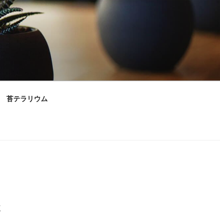
苔テラリウム
村