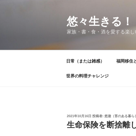
コ
ン
テ
悠々生きる！
ン
家族・書・食・酒を愛する楽し
ツ
へ
ス
キ
日常（または雑感）
福岡移住
ッ
プ
世界の料理チャレンジ
投
2021年10月16日
投稿者:
悠遊（苔のある暮ら
稿
生命保険を断捨離
日: