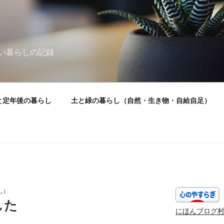
い暮らしの記録
と定年後の暮らし
土と緑の暮らし（自然・生き物・自給自足）
し）
した
にほんブログ