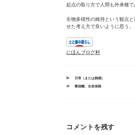
起点の取り方で人間も外来種で
生物多様性の維持という観点と
せた考え方で良いように思う。
にほんブログ村
カ
日常（または雑感）
テ
タ
断捨離
、
生命保険
ゴ
グ
リ
ー
コメントを残す