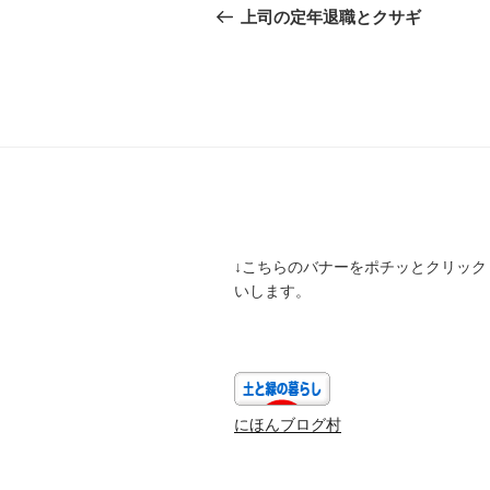
稿
の
上司の定年退職とクサギ
投
ナ
稿
ビ
ゲ
ー
シ
ョ
↓こちらのバナーをポチッとクリック
ン
いします。
にほんブログ村