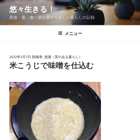
コ
悠々生きる！
ン
家族・書・食・酒を愛する楽しい暮らしの記録
テ
ン
ツ
メニュー
へ
ス
キ
投
2022年3月7日
投稿者:
悠遊（苔のある暮らし）
稿
ッ
米こうじで味噌を仕込む
日:
プ