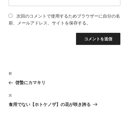
次回のコメントで使用するためブラウザーに自分の名
前、メールアドレス、サイトを保存する。
投
前
前
稿
の
啓蟄にカマキリ
ナ
投
ビ
稿
次
次
ゲ
の
食用でない【ホトケノザ】の花が咲き誇る
投
ー
稿
シ
ョ