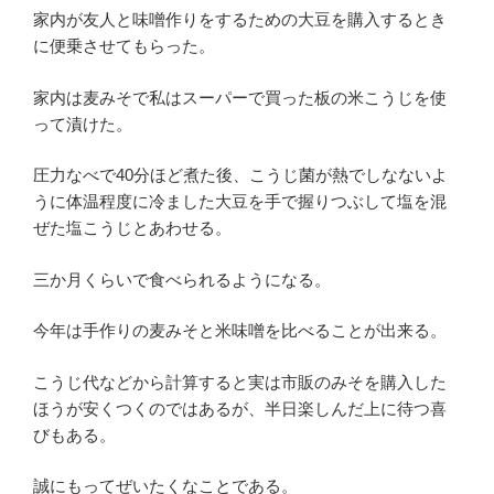
家内が友人と味噌作りをするための大豆を購入するとき
に便乗させてもらった。
家内は麦みそで私はスーパーで買った板の米こうじを使
って漬けた。
圧力なべで40分ほど煮た後、こうじ菌が熱でしなないよ
うに体温程度に冷ました大豆を手で握りつぶして塩を混
ぜた塩こうじとあわせる。
三か月くらいで食べられるようになる。
今年は手作りの麦みそと米味噌を比べることが出来る。
こうじ代などから計算すると実は市販のみそを購入した
ほうが安くつくのではあるが、半日楽しんだ上に待つ喜
びもある。
誠にもってぜいたくなことである。