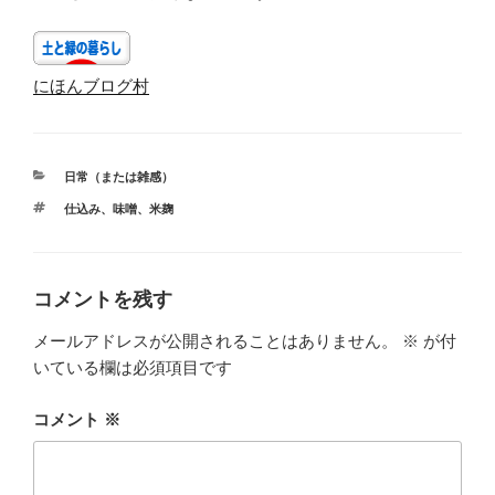
にほんブログ村
カ
日常（または雑感）
テ
タ
仕込み
、
味噌
、
米麹
ゴ
グ
リ
ー
コメントを残す
メールアドレスが公開されることはありません。
※
が付
いている欄は必須項目です
コメント
※