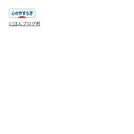
ョ
ン
にほんブログ村