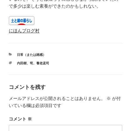
で多少は楽しむ素養ができたのかもしれない。
にほんブログ村
カ
日常（または雑感）
テ
タ
内田樹
、
筍
、
養老孟司
ゴ
グ
リ
ー
コメントを残す
メールアドレスが公開されることはありません。
※
が付
いている欄は必須項目です
コメント
※