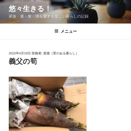
コ
悠々生きる！
ン
家族・書・食・酒を愛する楽しい暮らしの記録
テ
ン
ツ
メニュー
へ
ス
キ
投
2022年4月18日
投稿者:
悠遊（苔のある暮らし）
稿
ッ
義父の筍
日:
プ