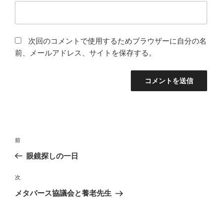
次回のコメントで使用するためブラウザーに自分の名
前、メールアドレス、サイトを保存する。
投
前
前
稿
の
眼鏡探しの一日
ナ
投
ビ
稿
次
次
ゲ
の
メタバース協議会と養老先生
投
ー
稿
シ