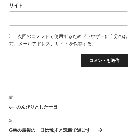
サイト
次回のコメントで使用するためブラウザーに自分の名
前、メールアドレス、サイトを保存する。
投
前
前
稿
の
のんびりとした一日
ナ
投
ビ
稿
次
次
ゲ
の
GWの最後の一日は散歩と読書で過ごす。
投
ー