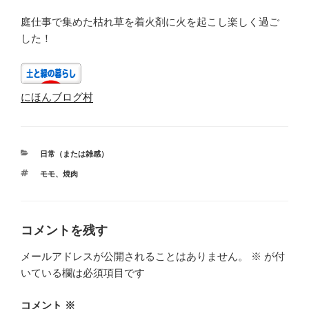
庭仕事で集めた枯れ草を着火剤に火を起こし楽しく過ご
した！
にほんブログ村
カ
日常（または雑感）
テ
タ
モモ
、
焼肉
ゴ
グ
リ
ー
コメントを残す
メールアドレスが公開されることはありません。
※
が付
いている欄は必須項目です
コメント
※