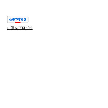
稿
シ
ョ
ン
にほんブログ村