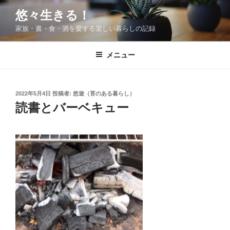
コ
悠々生きる！
ン
家族・書・食・酒を愛する楽しい暮らしの記録
テ
ン
ツ
メニュー
へ
ス
キ
投
2022年5月4日
投稿者:
悠遊（苔のある暮らし）
稿
ッ
読書とバーベキュー
日:
プ