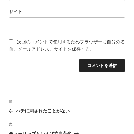
サイト
次回のコメントで使用するためブラウザーに自分の名
前、メールアドレス、サイトを保存する。
投
前
前
稿
の
ハチに刺されたことがない
ナ
投
ビ
稿
次
次
ゲ
の
チューリップといえば赤白黄色