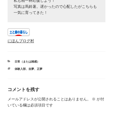
私も精一杯応援しよう！

写真は馬鈴薯。遅かったので心配したがこちらも
一気に育ってきた！
にほんブログ村
カ
日常（または雑感）
テ
タ
体験入部
、
吉夢
、
正夢
ゴ
グ
リ
ー
コメントを残す
メールアドレスが公開されることはありません。
※
が付
いている欄は必須項目です