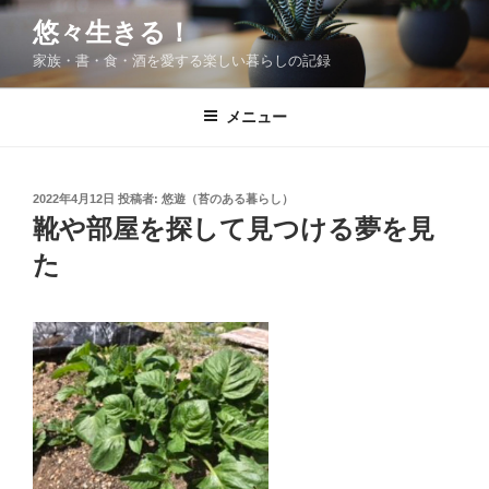
コ
悠々生きる！
ン
家族・書・食・酒を愛する楽しい暮らしの記録
テ
ン
ツ
メニュー
へ
ス
キ
投
2022年4月12日
投稿者:
悠遊（苔のある暮らし）
稿
ッ
靴や部屋を探して見つける夢を見
日:
プ
た