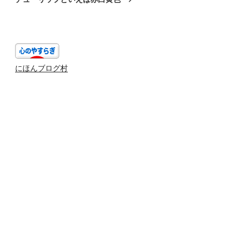
投
ー
稿
シ
ョ
ン
にほんブログ村