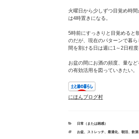
火曜日から少しずつ目覚め時間
は4時置きになる。
5時前にすっきりと目覚めると
のだが、現在のパターンで暮ら
間を割ける日は週に1～2日程
お盆の間にお酒の頻度、量など
の有効活用を図っていきたい。
にほんブログ村
カ
日常（または雑感）
テ
タ
お盆
、
ストレッチ
、
最適化
、
朝活
、
飲酒
ゴ
グ
リ