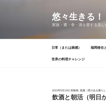
コ
ン
テ
悠々生きる！
ン
家族・書・食・酒を愛する楽し
ツ
へ
ス
キ
日常（または雑感）
福岡移住
ッ
プ
世界の料理チャレンジ
投
2022年8月10日
投稿者:
悠遊（苔のある暮らし
稿
飲酒と朝活（明日
日: