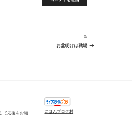
次
次
の
お盆明けは戦場
投
稿
にほんブログ村
して応援をお願