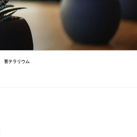
苔テラリウム
村