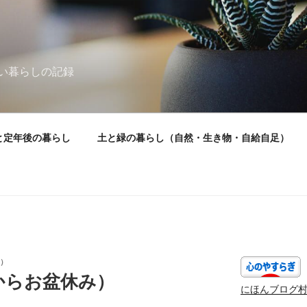
い暮らしの記録
と定年後の暮らし
土と緑の暮らし（自然・生き物・自給自足）
）
からお盆休み）
にほんブログ