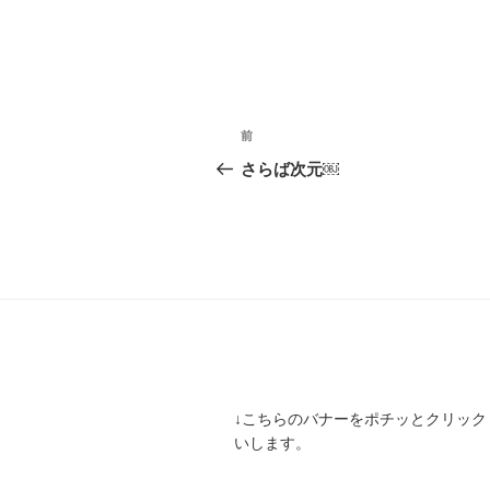
投
前
前
稿
の
さらば次元￼
投
ナ
稿
ビ
ゲ
ー
シ
ョ
↓こちらのバナーをポチッとクリック
ン
いします。