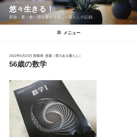
コ
悠々生きる！
ン
家族・書・食・酒を愛する楽しい暮らしの記録
テ
ン
ツ
メニュー
へ
ス
キ
投
2022年6月23日
投稿者:
悠遊（苔のある暮らし）
稿
ッ
56歳の数学
日:
プ