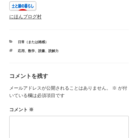
にほんブログ村
カ
日常（または雑感）
テ
タ
応用
、
数学
、
読書
、
読解力
ゴ
グ
リ
ー
コメントを残す
メールアドレスが公開されることはありません。
※
が付
いている欄は必須項目です
コメント
※