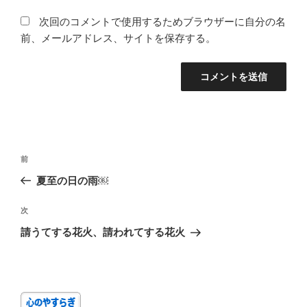
次回のコメントで使用するためブラウザーに自分の名
前、メールアドレス、サイトを保存する。
投
前
前
稿
の
夏至の日の雨￼
ナ
投
ビ
稿
次
次
ゲ
の
請うてする花火、請われてする花火
投
ー
稿
シ
ョ
ン