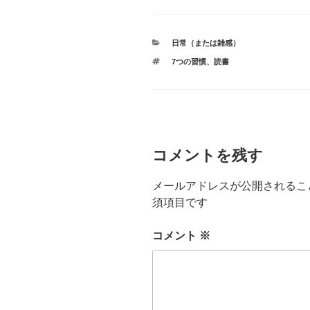
カ
日常（または雑感）
テ
タ
7つの習慣
、
読書
ゴ
グ
リ
ー
コメントを残す
メールアドレスが公開されるこ
須項目です
コメント
※