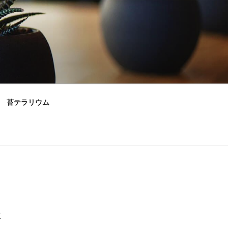
苔テラリウム
村