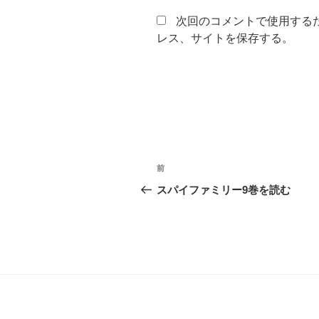
次回のコメントで使用する
レス、サイトを保存する。
投
前
前
稿
の
スパイファミリー9巻を読む
投
ナ
稿
ビ
ゲ
ー
シ