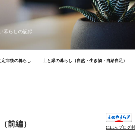
い暮らしの記録
と定年後の暮らし
土と緑の暮らし（自然・生き物・自給自足）
）
で（前編）
にほんブログ