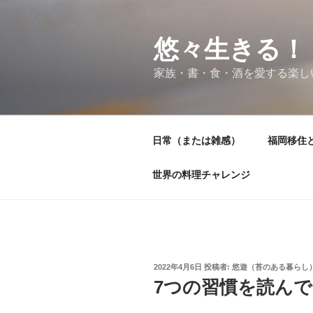
コ
ン
テ
悠々生きる！
ン
家族・書・食・酒を愛する楽し
ツ
へ
ス
キ
日常（または雑感）
福岡移住
ッ
プ
世界の料理チャレンジ
投
2022年4月6日
投稿者:
悠遊（苔のある暮らし
稿
7つの習慣を読ん
日: