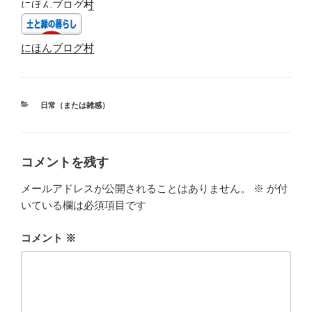
にほんブログ村
にほんブログ村
カ
日常（または雑感）
テ
ゴ
リ
ー
コメントを残す
メールアドレスが公開されることはありません。
※
が付
いている欄は必須項目です
コメント
※