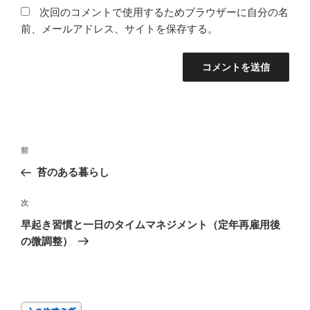
次回のコメントで使用するためブラウザーに自分の名
前、メールアドレス、サイトを保存する。
投
前
前
稿
の
苔のある暮らし
ナ
投
ビ
稿
次
次
ゲ
の
早起き習慣と一日のタイムマネジメント（定年再雇用後
投
ー
の微調整）
稿
シ
ョ
ン