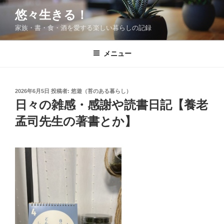
コ
悠々生きる！
ン
家族・書・食・酒を愛する楽しい暮らしの記録
テ
ン
ツ
メニュー
へ
ス
キ
投
2026年6月5日
投稿者:
悠遊（苔のある暮らし）
稿
ッ
日々の雑感・感謝や読書日記【養老
日:
プ
孟司先生の著書とか】