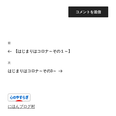
投
前
前
稿
の
【はじまりはコロナ～その１～】
ナ
投
ビ
稿
次
次
ゲ
の
はじまりはコロナ～その3～
投
ー
稿
シ
ョ
ン
にほんブログ村