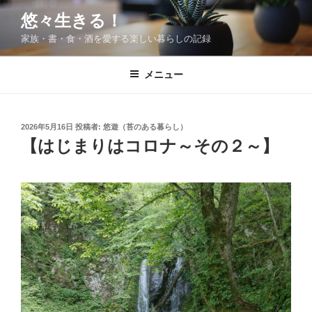
コ
悠々生きる！
ン
家族・書・食・酒を愛する楽しい暮らしの記録
テ
ン
ツ
メニュー
へ
ス
キ
投
2026年5月16日
投稿者:
悠遊（苔のある暮らし）
稿
ッ
【はじまりはコロナ～その２～】
日:
プ