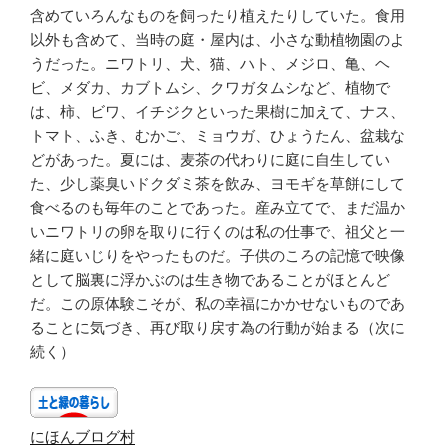
含めていろんなものを飼ったり植えたりしていた。食用
以外も含めて、当時の庭・屋内は、小さな動植物園のよ
うだった。ニワトリ、犬、猫、ハト、メジロ、亀、ヘ
ビ、メダカ、カブトムシ、クワガタムシなど、植物で
は、柿、ビワ、イチジクといった果樹に加えて、ナス、
トマト、ふき、むかご、ミョウガ、ひょうたん、盆栽な
どがあった。夏には、麦茶の代わりに庭に自生してい
た、少し薬臭いドクダミ茶を飲み、ヨモギを草餅にして
食べるのも毎年のことであった。産み立てで、まだ温か
いニワトリの卵を取りに行くのは私の仕事で、祖父と一
緒に庭いじりをやったものだ。子供のころの記憶で映像
として脳裏に浮かぶのは生き物であることがほとんど
だ。この原体験こそが、私の幸福にかかせないものであ
ることに気づき、再び取り戻す為の行動が始まる（次に
続く）
にほんブログ村