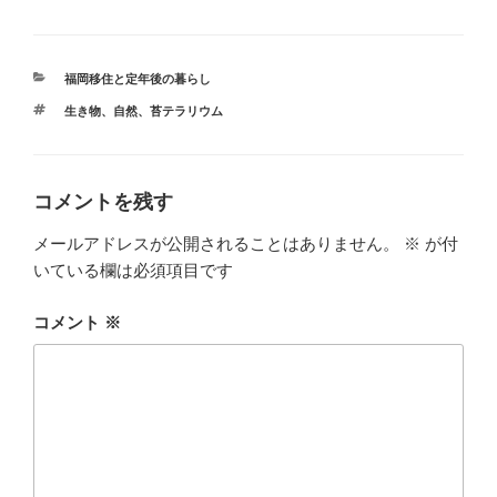
カ
福岡移住と定年後の暮らし
テ
タ
生き物
、
自然
、
苔テラリウム
ゴ
グ
リ
ー
コメントを残す
メールアドレスが公開されることはありません。
※
が付
いている欄は必須項目です
コメント
※