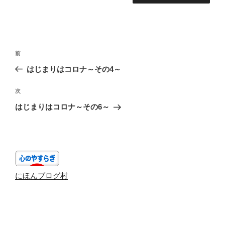
投
前
前
稿
の
はじまりはコロナ～その4～
ナ
投
ビ
稿
次
次
ゲ
の
はじまりはコロナ～その6～
投
ー
稿
シ
ョ
ン
にほんブログ村