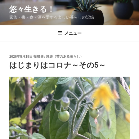
コ
悠々生きる！
ン
家族・書・食・酒を愛する楽しい暮らしの記録
テ
ン
ツ
メニュー
へ
ス
キ
投
2026年5月19日
投稿者:
悠遊（苔のある暮らし）
稿
ッ
はじまりはコロナ～その5～
日:
プ