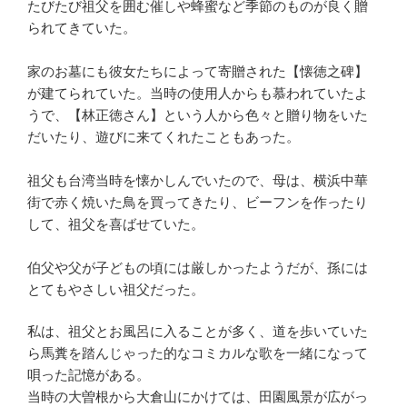
たびたび祖父を囲む催しや蜂蜜など季節のものが良く贈
られてきていた。
家のお墓にも彼女たちによって寄贈された【懐徳之碑】
が建てられていた。当時の使用人からも慕われていたよ
うで、【林正徳さん】という人から色々と贈り物をいた
だいたり、遊びに来てくれたこともあった。
祖父も台湾当時を懐かしんでいたので、母は、横浜中華
街で赤く焼いた鳥を買ってきたり、ビーフンを作ったり
して、祖父を喜ばせていた。
伯父や父が子どもの頃には厳しかったようだが、孫には
とてもやさしい祖父だった。
私は、祖父とお風呂に入ることが多く、道を歩いていた
ら馬糞を踏んじゃった的なコミカルな歌を一緒になって
唄った記憶がある。
当時の大曽根から大倉山にかけては、田園風景が広がっ