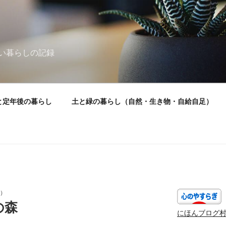
い暮らしの記録
と定年後の暮らし
土と緑の暮らし（自然・生き物・自給自足）
）
の森
にほんブログ