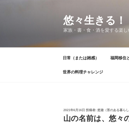
コ
ン
テ
悠々生きる！
ン
家族・書・食・酒を愛する楽し
ツ
へ
ス
キ
日常（または雑感）
福岡移住
ッ
プ
世界の料理チャレンジ
投
2021年6月16日
投稿者:
悠遊（苔のある暮らし
稿
山の名前は、悠々
日: