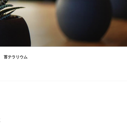
苔テラリウム
村