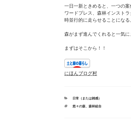
一日一新ときめると、一つの案
ワードプレス、森林インストラ
時並行的に走らせることになる
森がまず進んでくれると一気に
まずはそこから！！
にほんブログ村
カ
日常（または雑感）
テ
タ
悠々の森
、
森林組合
ゴ
グ
リ
ー