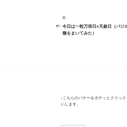
投
前
前
稿
の
今日は一粒万倍日×天赦日（バジ
投
種をまいてみた）
ナ
稿
ビ
ゲ
ー
シ
ョ
ン
↓こちらのバナーをポチッとクリック
いします。