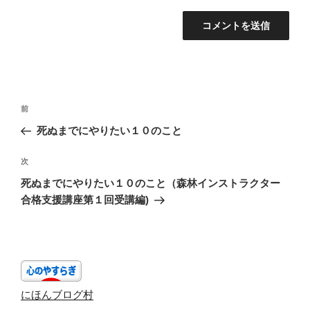
投
前
前
稿
の
死ぬまでにやりたい１０のこと
ナ
投
ビ
稿
次
次
ゲ
の
死ぬまでにやりたい１０のこと（森林インストラクター
投
ー
合格支援講座第１回受講編)
稿
シ
ョ
ン
にほんブログ村