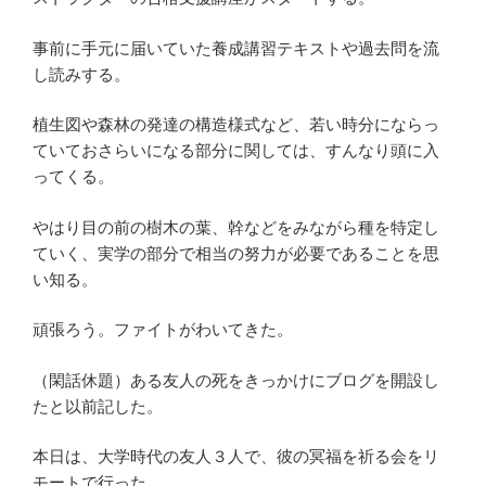
事前に手元に届いていた養成講習テキストや過去問を流
し読みする。
植生図や森林の発達の構造様式など、若い時分にならっ
ていておさらいになる部分に関しては、すんなり頭に入
ってくる。
やはり目の前の樹木の葉、幹などをみながら種を特定し
ていく、実学の部分で相当の努力が必要であることを思
い知る。
頑張ろう。ファイトがわいてきた。
（閑話休題）ある友人の死をきっかけにブログを開設し
たと以前記した。
本日は、大学時代の友人３人で、彼の冥福を祈る会をリ
モートで行った。