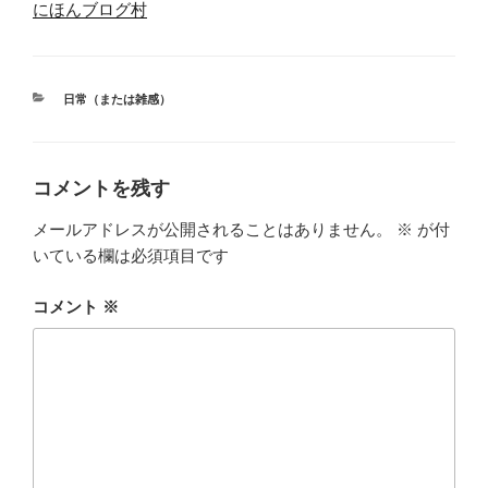
にほんブログ村
カ
日常（または雑感）
テ
ゴ
リ
ー
コメントを残す
メールアドレスが公開されることはありません。
※
が付
いている欄は必須項目です
コメント
※