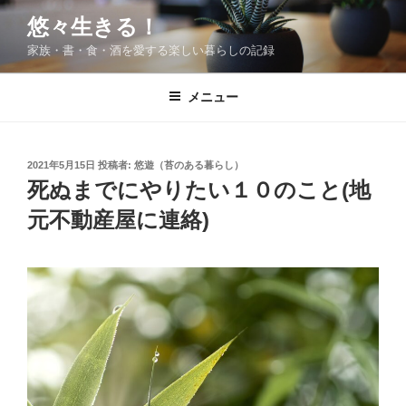
コ
悠々生きる！
ン
家族・書・食・酒を愛する楽しい暮らしの記録
テ
ン
ツ
メニュー
へ
ス
キ
投
2021年5月15日
投稿者:
悠遊（苔のある暮らし）
稿
ッ
死ぬまでにやりたい１０のこと(地
日:
プ
元不動産屋に連絡)