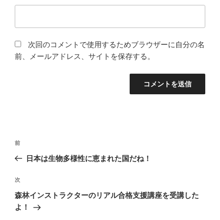
次回のコメントで使用するためブラウザーに自分の名
前、メールアドレス、サイトを保存する。
投
前
前
稿
の
日本は生物多様性に恵まれた国だね！
ナ
投
ビ
稿
次
次
ゲ
の
森林インストラクターのリアル合格支援講座を受講した
投
ー
よ！
稿
シ