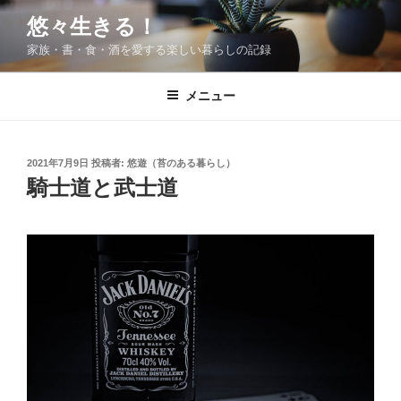
コ
悠々生きる！
ン
家族・書・食・酒を愛する楽しい暮らしの記録
テ
ン
ツ
メニュー
へ
ス
キ
投
2021年7月9日
投稿者:
悠遊（苔のある暮らし）
稿
ッ
騎士道と武士道
日:
プ