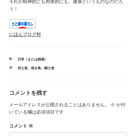
それが精神的にも肉体的にも、健康というものなのだろ
う！
にほんブログ村
カ
日常（または雑感）
テ
タ
武士道
、
焼き鳥
、
騎士道
ゴ
グ
リ
ー
コメントを残す
メールアドレスが公開されることはありません。
※
が付
いている欄は必須項目です
コメント
※