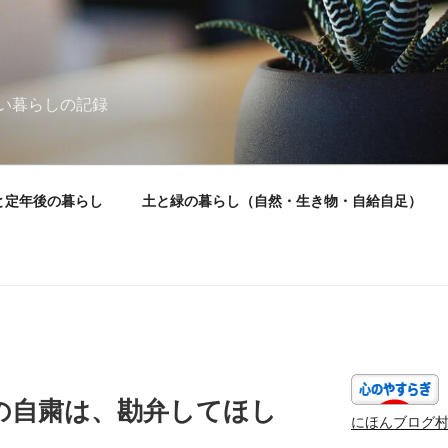
い暮らしの記録
と定年後の暮らし
土と緑の暮らし（自然・生き物・自給自足）
）
の自粛は、勘弁してほし
にほんブログ