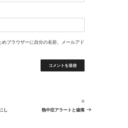
ためブラウザーに自分の名前、メールアド
次
次
の
にし
熱中症アラートと歯痛
投
稿