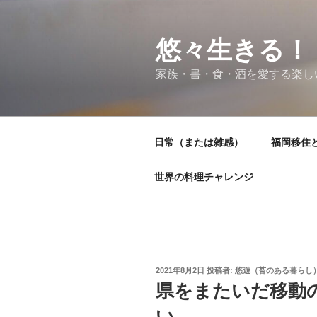
コ
ン
テ
悠々生きる！
ン
家族・書・食・酒を愛する楽し
ツ
へ
ス
キ
日常（または雑感）
福岡移住
ッ
プ
世界の料理チャレンジ
投
2021年8月2日
投稿者:
悠遊（苔のある暮らし
稿
県をまたいだ移動
日:
い。