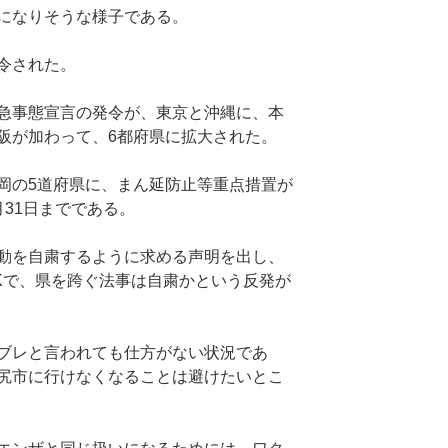
になりそうな様子である。
令された。
急事態宣言の発令が、東京と沖縄に、本
阪が加わって、6都府県に拡大された。
岡の5道府県に、まん延防止等重点措置が
31日までである。
動を自粛するように求める声明を出し、
Kで、県を跨ぐ法事は自粛かという反発が
ブレと言われても仕方がない状況であ
尻市に行けなくなることは避けたいとこ