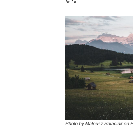
Photo by Mateusz Sałaciak on
P