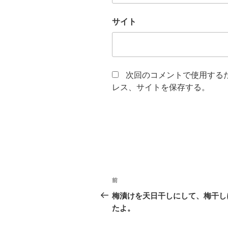
サイト
次回のコメントで使用する
レス、サイトを保存する。
投
前
前
稿
の
梅漬けを天日干しにして、梅干し
投
たよ。
ナ
稿