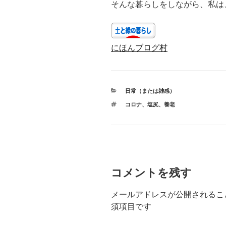
そんな暮らしをしながら、私は
にほんブログ村
カ
日常（または雑感）
テ
タ
コロナ
、
塩尻
、
養老
ゴ
グ
リ
ー
コメントを残す
メールアドレスが公開されるこ
須項目です