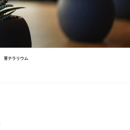
苔テラリウム
村