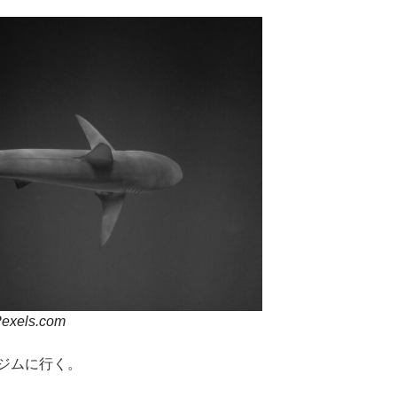
exels.com
ジムに行く。