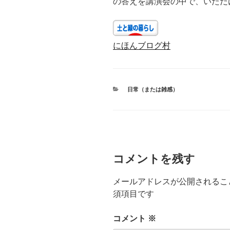
の答えを講演会の中で、いただ
にほんブログ村
カ
日常（または雑感）
テ
ゴ
リ
ー
コメントを残す
メールアドレスが公開されるこ
須項目です
コメント
※