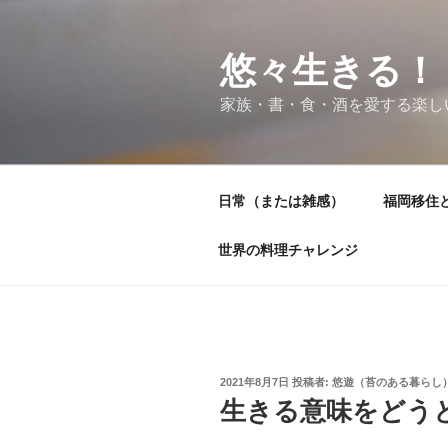
コ
ン
テ
悠々生きる！
ン
家族・書・食・酒を愛する楽し
ツ
へ
ス
キ
日常（または雑感）
福岡移住
ッ
プ
世界の料理チャレンジ
投
2021年8月7日
投稿者:
悠遊（苔のある暮らし
稿
生きる意味をどう
日: