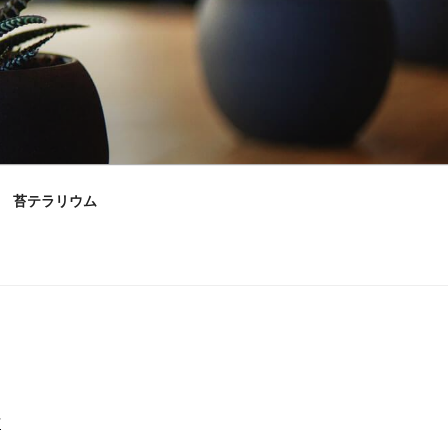
苔テラリウム
村