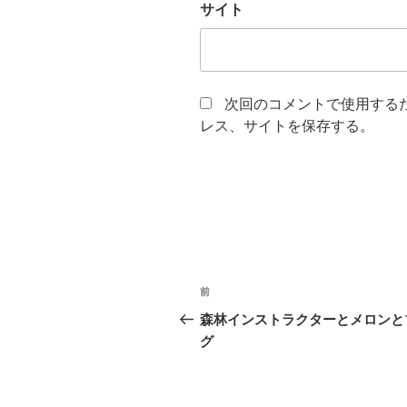
サイト
次回のコメントで使用する
レス、サイトを保存する。
投
前
前
稿
の
森林インストラクターとメロンと
投
グ
ナ
稿
ビ