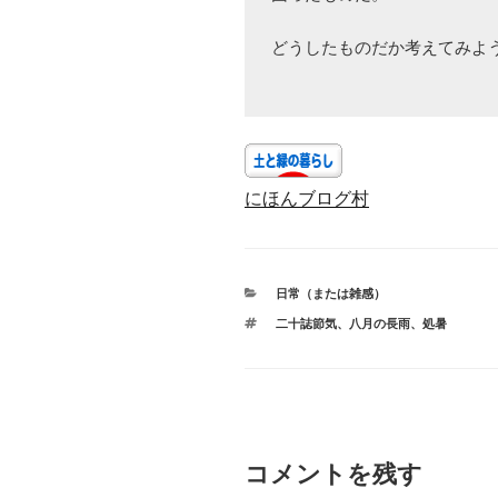
どうしたものだか考えてみよう
にほんブログ村
カ
日常（または雑感）
テ
タ
二十誌節気
、
八月の長雨
、
処暑
ゴ
グ
リ
ー
コメントを残す