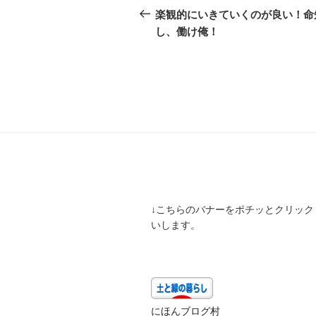
稿
の
楽観的にいきていくのが良い！命
投
し、働け俺！
ナ
稿
ビ
ゲ
ー
シ
ョ
ン
↓こちらのバナーをポチッとクリック
いします。
にほんブログ村