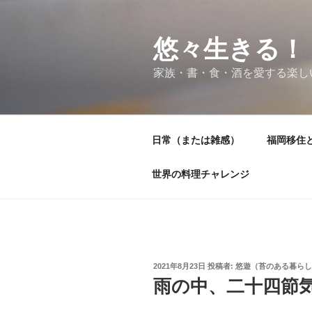
コ
ン
テ
悠々生きる！
ン
家族・書・食・酒を愛する楽し
ツ
へ
ス
キ
日常（または雑感）
福岡移住
ッ
プ
世界の料理チャレンジ
投
2021年8月23日
投稿者:
悠遊（苔のある暮らし
稿
雨の中、二十四節
日: