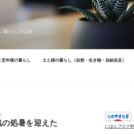
い暮らしの記録
と定年後の暮らし
土と緑の暮らし（自然・生き物・自給自足）
）
気の処暑を迎えた
にほんブログ