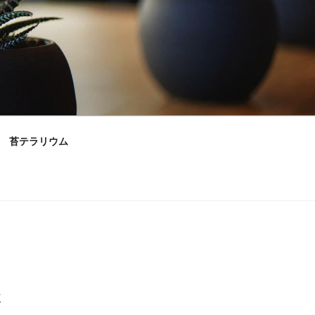
苔テラリウム
村